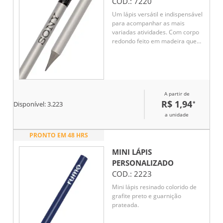
COD.:
7220
Um lápis versátil e indispensável
para acompanhar as mais
variadas atividades. Com corpo
redondo feito em madeira que
oferece uma pegada confortável,
essa tradicional combinação de
lápis com borracha garante
traços macios e precisos graças
ao grafite preto HB, oferecendo
A partir de
a resistência e tonalidade ideais
R$ 1,94
*
para escrita e desenho no dia a
Disponível:
3.223
dia.
a unidade
PRONTO EM 48 HRS
MINI LÁPIS
PERSONALIZADO
COD.:
2223
Mini lápis resinado colorido de
grafite preto e guarnição
prateada.