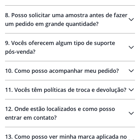
brinde
48 horas
8
.
Posso solicitar uma amostra antes de fazer
um pedido em grande quantidade?
amostras
9
.
Vocês oferecem algum tipo de suporte
pós-venda?
amostras
10
.
Como posso acompanhar meu pedido?
11
.
Vocês têm políticas de troca e devolução?
12
.
Onde estão localizados e como posso
entrar em contato?
30 dias
90 dias
localizados
13
.
Como posso ver minha marca aplicada no