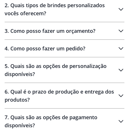
2
.
Quais tipos de brindes personalizados
Brindes
personalizados
vocês oferecem?
3
.
Como posso fazer um orçamento?
personalizados
4
.
Como posso fazer um pedido?
brinde
5
.
Quais são as opções de personalização
personalização
disponíveis?
amostra virtual
personalização
6
.
Qual é o prazo de produção e entrega dos
produtos?
7
.
Quais são as opções de pagamento
disponíveis?
10 dias