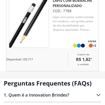
LÁPIS COM BORRACHA
PERSONALIZADO
COD.:
7788
Lápis sem ponta confeccionado
em madeira, com grafite preto
de alta durabilidade que
dispensa apontador. Possui
guarnição em metal e borracha
na extremidade oposta para
cores
maior praticidade. Brinde
+2
funcional e sustentável, ideal
para uso contínuo em escritório,
A partir de
escola ou ações promocionais.
R$ 1,82
*
Disponível:
105.717
a unidade
Perguntas Frequentes (FAQs)
1
.
Quem é a Innovation Brindes?
Innovation Brindes