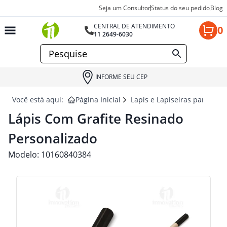
Seja um Consultor
Status do seu pedido
Blog
CENTRAL DE ATENDIMENTO
0
11 2649-6030
INFORME SEU CEP
Você está aqui:
Página Inicial
Lapis e Lapiseiras para brin
Lápis Com Grafite Resinado
Personalizado
Modelo:
10160840384