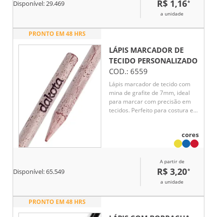
R$ 1,16
*
Disponível:
29.469
a unidade
PRONTO EM 48 HRS
LÁPIS MARCADOR DE
TECIDO
PERSONALIZADO
COD.:
6559
Lápis marcador de tecido com
mina de grafite de 7mm, ideal
para marcar com precisão em
tecidos. Perfeito para costura e
bordados, oferece linhas nítidas
e fáceis de apagar.
cores
A partir de
R$ 3,20
*
Disponível:
65.549
a unidade
PRONTO EM 48 HRS