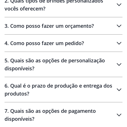
2
.
Quais tipos de brindes personalizados
Brindes
personalizados
vocês oferecem?
3
.
Como posso fazer um orçamento?
personalizados
4
.
Como posso fazer um pedido?
brinde
5
.
Quais são as opções de personalização
personalização
disponíveis?
amostra virtual
personalização
6
.
Qual é o prazo de produção e entrega dos
produtos?
7
.
Quais são as opções de pagamento
disponíveis?
10 dias
brinde
48 horas