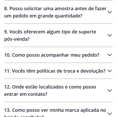
8
.
Posso solicitar uma amostra antes de fazer
um pedido em grande quantidade?
amostras
9
.
Vocês oferecem algum tipo de suporte
pós-venda?
amostras
10
.
Como posso acompanhar meu pedido?
11
.
Vocês têm políticas de troca e devolução?
12
.
Onde estão localizados e como posso
entrar em contato?
30 dias
90 dias
localizados
13
.
Como posso ver minha marca aplicada no