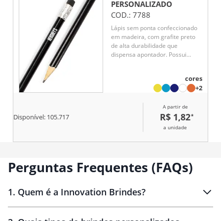
PERSONALIZADO
COD.:
7788
Lápis sem ponta confeccionado
em madeira, com grafite preto
de alta durabilidade que
dispensa apontador. Possui
guarnição em metal e borracha
na extremidade oposta para
cores
maior praticidade. Brinde
+2
funcional e sustentável, ideal
para uso contínuo em escritório,
A partir de
escola ou ações promocionais.
R$ 1,82
*
Disponível:
105.717
a unidade
Perguntas Frequentes (FAQs)
1
.
Quem é a Innovation Brindes?
Innovation Brindes