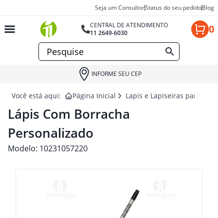
Seja um Consultor
Status do seu pedido
Blog
CENTRAL DE ATENDIMENTO
0
11 2649-6030
INFORME SEU CEP
Você está aqui:
Página Inicial
Lapis e Lapiseiras para brin
Lápis Com Borracha
Personalizado
Modelo:
10231057220