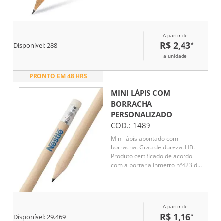
A partir de
R$ 2,43
*
Disponível:
288
a unidade
PRONTO EM 48 HRS
MINI LÁPIS COM
BORRACHA
PERSONALIZADO
COD.:
1489
Mini lápis apontado com
borracha. Grau de dureza: HB.
Produto certificado de acordo
com a portaria Inmetro nº423 de
8/out/2021.
A partir de
R$ 1,16
*
Disponível:
29.469