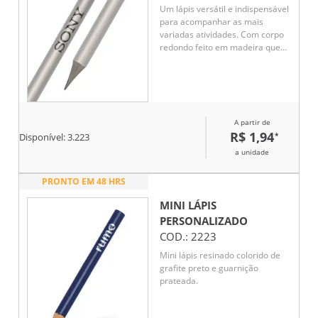
Um lápis versátil e indispensável
para acompanhar as mais
variadas atividades. Com corpo
redondo feito em madeira que
oferece uma pegada confortável,
essa tradicional combinação de
lápis com borracha garante
traços macios e precisos graças
ao grafite preto HB, oferecendo
A partir de
a resistência e tonalidade ideais
R$ 1,94
*
para escrita e desenho no dia a
Disponível:
3.223
dia.
a unidade
PRONTO EM 48 HRS
MINI LÁPIS
PERSONALIZADO
COD.:
2223
Mini lápis resinado colorido de
grafite preto e guarnição
prateada.