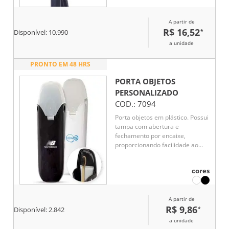
A partir de
R$ 16,52
*
Disponível:
10.990
a unidade
PRONTO EM 48 HRS
PORTA OBJETOS
PERSONALIZADO
COD.:
7094
Porta objetos em plástico. Possui
tampa com abertura e
fechamento por encaixe,
proporcionando facilidade ao
acesso dos itens.
cores
A partir de
R$ 9,86
*
Disponível:
2.842
a unidade