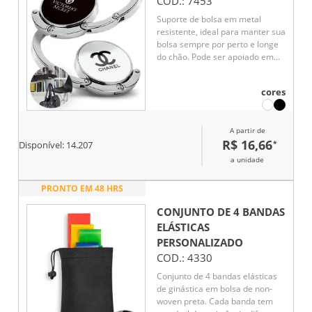
COD.:
7453
Suporte de bolsa em metal
resistente, ideal para manter sua
bolsa sempre por perto e longe
do chão. Pode ser apoiado em
superfícies como mesas para
pendurar a alça com segurança.
cores
Quando não está em uso,
recolhe-se de forma compacta e
se mantém fixo à base por um
A partir de
ímã discreto e funcional.
R$ 16,66
*
Disponível:
14.207
a unidade
PRONTO EM 48 HRS
CONJUNTO DE 4 BANDAS
ELÁSTICAS
PERSONALIZADO
COD.:
4330
Conjunto de 4 bandas elásticas
de ginástica em bolsa de non-
woven preta. Cada banda tem