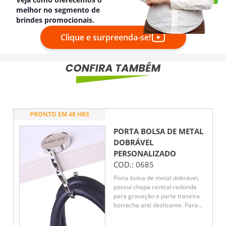
melhor no segmento de
brindes promocionais.
Clique e surpreenda-se!
PRONTO EM 48 HRS
PORTA BOLSA DE METAL
DOBRÁVEL
PERSONALIZADO
COD.:
0685
Porta bolsa de metal dobrável,
possui chapa central redonda
para gravação e parte traseira
borracha anti deslizante. Para
utilizar o porta bolsa basta puxar
a lateral(é imantado) e abri-lo.