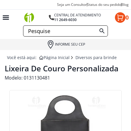
Seja um Consultor
Status do seu pedido
Blog
CENTRAL DE ATENDIMENTO
0
11 2649-6030
INFORME SEU CEP
Você está aqui:
Página Inicial
Diversos para brindes
LI
Lixeira De Couro Personalizada
Modelo:
0131130481