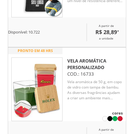
um nível de resistência diferente:
Vermelha - forte, Amarela -
média, Azul - leve, Verde - muito
leve
A partir de
R$ 28,89
*
Disponível:
10.722
a unidade
PRONTO EM 48 HRS
VELA AROMÁTICA
PERSONALIZADO
COD.:
16733
Vela aromática de 50 g, em copo
de vidro com tampa de bambu.
As diversas fragrâncias ajudam
a criar um ambiente mais
relaxante em sua casa, adaptado
às suas preferências. Fornecido
cores
em caixa de oferta individual. A
cor e o resultado da impressão
nos materiais naturais pode
A partir de
variar entre produtos. Cor 103 -