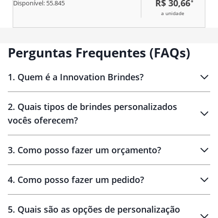
R$ 30,66
*
Canela Cor 105 - Flores
Disponível:
55.845
japonesas (Sakura) Cor 106 -
a unidade
Baunilha Cor 109 - Maçã verde
Perguntas Frequentes (FAQs)
1
.
Quem é a Innovation Brindes?
Innovation Brindes
2
.
Quais tipos de brindes personalizados
Brindes
personalizados
vocês oferecem?
3
.
Como posso fazer um orçamento?
personalizados
4
.
Como posso fazer um pedido?
brinde
5
.
Quais são as opções de personalização
personalização