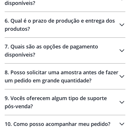
disponíveis?
amostra virtual
personalização
6
.
Qual é o prazo de produção e entrega dos
produtos?
7
.
Quais são as opções de pagamento
disponíveis?
10 dias
brinde
48 horas
8
.
Posso solicitar uma amostra antes de fazer
um pedido em grande quantidade?
amostras
9
.
Vocês oferecem algum tipo de suporte
pós-venda?
amostras
10
.
Como posso acompanhar meu pedido?