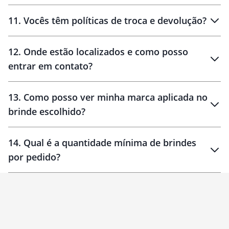
11
.
Vocês têm políticas de troca e devolução?
12
.
Onde estão localizados e como posso
entrar em contato?
30 dias
90 dias
localizados
13
.
Como posso ver minha marca aplicada no
brinde escolhido?
14
.
Qual é a quantidade mínima de brindes
por pedido?
brinde
Personalizado
1 unidade