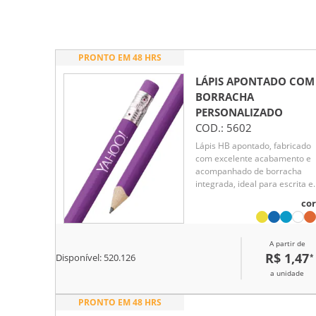
PRONTO EM 48 HRS
LÁPIS APONTADO COM
BORRACHA
PERSONALIZADO
COD.:
5602
Lápis HB apontado, fabricado
com excelente acabamento e
acompanhado de borracha
integrada, ideal para escrita e
desenho no dia a dia. Produto
cor
certificado conforme a Portari
Inmetro nº 423, de 8 de outub
de 2021, garantindo qualidade
A partir de
segurança. Entregue já
R$ 1,47
*
Disponível:
520.126
apontado, é uma opção prátic
funcional de brinde corporativ
a unidade
PRONTO EM 48 HRS