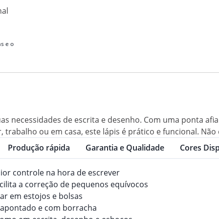
nal
s e o
uas necessidades de escrita e desenho. Com uma ponta afia
 trabalho ou em casa, este lápis é prático e funcional. Não 
Produção rápida
Garantia e Qualidade
Cores Disp
aior controle na hora de escrever
acilita a correção de pequenos equívocos
dar em estojos e bolsas
em apontado e com borracha