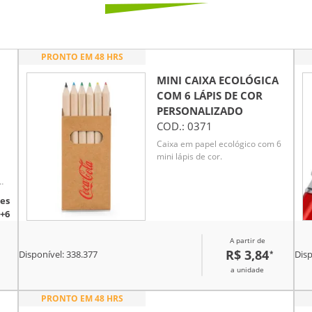
PRONTO EM 48 HRS
MINI CAIXA ECOLÓGICA
COM 6 LÁPIS DE COR
PERSONALIZADO
COD.:
0371
Caixa em papel ecológico com 6
mini lápis de cor.
es
a
+6
ro
 e
A partir de
R$ 3,84
*
Disponível:
338.377
Disp
a e
o.
a unidade
PRONTO EM 48 HRS