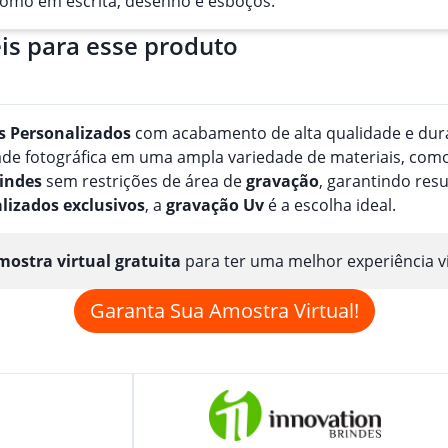
 como em escrita, desenho e esboços.
is para esse produto
s
Personalizado
s
com acabamento de alta qualidade e durab
e fotográfica em uma ampla variedade de materiais, como pa
indes
sem restrições de área de
gravação
, garantindo res
lizado
s
exclusivos
, a
gravação
Uv
é a escolha ideal.
ostra virtual gratuita
para ter uma melhor experiência v
Garanta Sua Amostra Virtual!