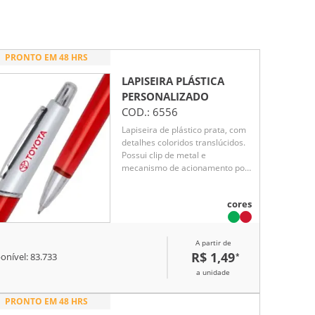
PRONTO EM 48 HRS
LAPISEIRA PLÁSTICA
PERSONALIZADO
COD.:
6556
Lapiseira de plástico prata, com
detalhes coloridos translúcidos.
Possui clip de metal e
mecanismo de acionamento por
clique, oferecendo praticidade e
um design moderno para o dia a
cores
dia. Ideal para quem busca
funcionalidade e estilo em um
único produto.Grafite 0,7
A partir de
R$ 1,49
*
onível:
83.733
a unidade
PRONTO EM 48 HRS