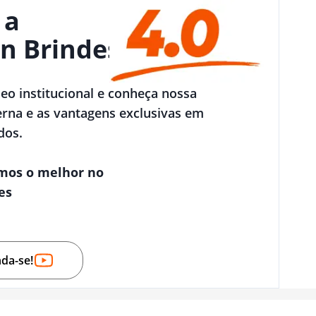
 a
n Brindes
deo institucional e conheça nossa
rna e as vantagens exclusivas em
dos.
mos o melhor no
es
nda-se!