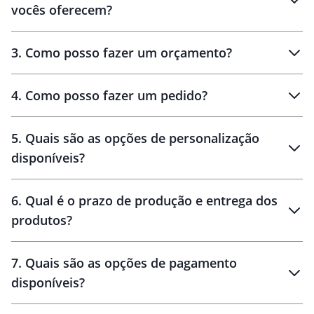
vocês oferecem?
3
.
Como posso fazer um orçamento?
personalizados
4
.
Como posso fazer um pedido?
brinde
5
.
Quais são as opções de personalização
personalização
disponíveis?
amostra virtual
personalização
6
.
Qual é o prazo de produção e entrega dos
produtos?
7
.
Quais são as opções de pagamento
disponíveis?
10 dias
brinde
48 horas