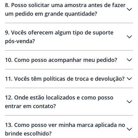
8
.
Posso solicitar uma amostra antes de fazer
um pedido em grande quantidade?
amostras
9
.
Vocês oferecem algum tipo de suporte
pós-venda?
amostras
10
.
Como posso acompanhar meu pedido?
11
.
Vocês têm políticas de troca e devolução?
12
.
Onde estão localizados e como posso
entrar em contato?
30 dias
90 dias
localizados
13
.
Como posso ver minha marca aplicada no
brinde escolhido?