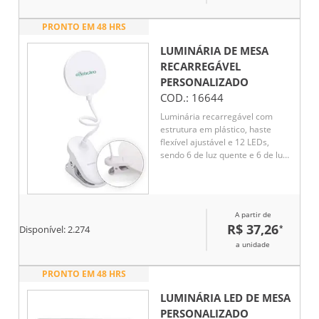
.Aberta 45 cm
PRONTO EM 48 HRS
LUMINÁRIA DE MESA
RECARREGÁVEL
PERSONALIZADO
COD.:
16644
Luminária recarregável com
estrutura em plástico, haste
flexível ajustável e 12 LEDs,
sendo 6 de luz quente e 6 de luz
fria. Possui três níveis de
iluminação, acionamento por
toque na base e presilha para
fixação em superfícies.
A partir de
Observação: Acompanha cabo
R$ 37,26
*
Disponível:
2.274
USB-C para recarga.
a unidade
PRONTO EM 48 HRS
LUMINÁRIA LED DE MESA
PERSONALIZADO