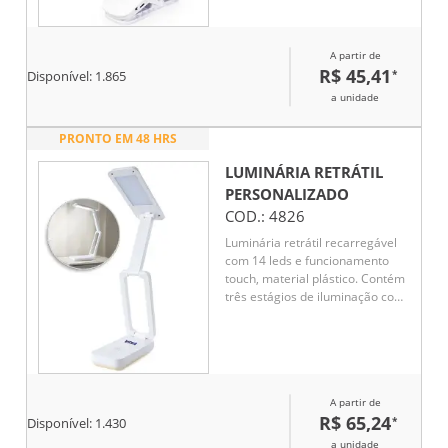
ângulos, presilha para fixação
em superfícies planas e
acionamento por toque na base
A partir de
para a seleção de três níveis
R$ 45,41
*
Disponível:
1.865
diferentes de iluminação.
Acompanha cabo USB-C para
a unidade
recarga.
PRONTO EM 48 HRS
LUMINÁRIA RETRÁTIL
PERSONALIZADO
COD.:
4826
Luminária retrátil recarregável
com 14 leds e funcionamento
touch, material plástico. Contém
três estágios de iluminação com
regulagem de intensidade touch:
luz fria (branca), luz quente
(amarela) e luz mista (branca e
amarela). Base com botão para
ligar e desligar e área para
A partir de
encaixe na parte inferior.
R$ 65,24
*
Acompanha uma bateria de lítio
Disponível:
1.430
e cabo USB para carregamento
a unidade