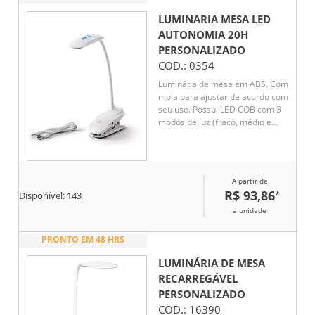
LUMINARIA MESA LED
AUTONOMIA 20H
PERSONALIZADO
COD.:
0354
Luminátia de mesa em ABS. Com
mola para ajustar de acordo com
seu uso. Possui LED COB com 3
modos de luz (fraco, médio e
forte). Autonomia até 20 horas.
Incluso cabo USB para
carregamento.Medida da base
11,5 x 6 cm. Medida apenas da
A partir de
lanterna na parte superior 11,5 x
R$ 93,86
*
Disponível:
143
4 cm. .
a unidade
PRONTO EM 48 HRS
LUMINÁRIA DE MESA
RECARREGÁVEL
PERSONALIZADO
COD.:
16390