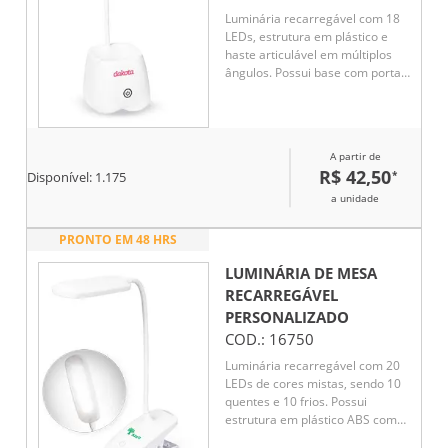
Luminária recarregável com 18
LEDs, estrutura em plástico e
haste articulável em múltiplos
ângulos. Possui base com porta-
canetas e acionamento por
toque para a seleção de três
níveis diferentes de iluminação.
Acompanha cabo Micro USB
A partir de
para recarga.
R$ 42,50
*
Disponível:
1.175
a unidade
PRONTO EM 48 HRS
LUMINÁRIA DE MESA
RECARREGÁVEL
PERSONALIZADO
COD.:
16750
Luminária recarregável com 20
LEDs de cores mistas, sendo 10
quentes e 10 frios. Possui
estrutura em plástico ABS com
haste articulável em diferentes