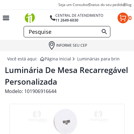
Seja um Consultor
Status do seu pedido
Blog
CENTRAL DE ATENDIMENTO
0
11 2649-6030
INFORME SEU CEP
Você está aqui:
Página Inicial
Luminárias para brindes
Luminária De Mesa Recarregável
Personalizada
Modelo:
101906916644