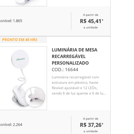
ângulos, presilha para fixação
em superfícies planas e
acionamento por toque na base
A partir de
para a seleção de três níveis
R$ 45,41
*
onível:
1.865
diferentes de iluminação.
Acompanha cabo USB-C para
a unidade
recarga.
PRONTO EM 48 HRS
LUMINÁRIA DE MESA
RECARREGÁVEL
PERSONALIZADO
COD.:
16644
Luminária recarregável com
estrutura em plástico, haste
flexível ajustável e 12 LEDs,
sendo 6 de luz quente e 6 de luz
fria. Possui três níveis de
iluminação, acionamento por
toque na base e presilha para
fixação em superfícies.
A partir de
Observação: Acompanha cabo
R$ 37,26
*
onível:
2.264
USB-C para recarga.
a unidade