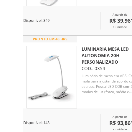
três níveis diferentes de
iluminação e entrada Micro U
Acompanha cabo micro USB
A partir de
para carregamento.
R$ 39,96
Disponível:
349
a unidade
PRONTO EM 48 HRS
LUMINARIA MESA LED
AUTONOMIA 20H
PERSONALIZADO
COD.:
0354
Luminátia de mesa em ABS. 
mola para ajustar de acordo 
seu uso. Possui LED COB com 
modos de luz (fraco, médio e
forte). Autonomia até 20 horas
Incluso cabo USB para
carregamento.Medida da bas
11,5 x 6 cm. Medida apenas d
A partir de
lanterna na parte superior 11,
R$ 93,86
Disponível:
143
4 cm. .
a unidade