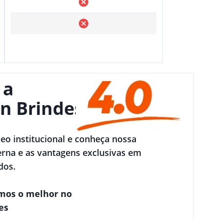
 a
n Brindes
deo institucional e conheça nossa
rna e as vantagens exclusivas em
dos.
mos o melhor no
es