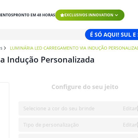
MENTOS
PRONTO EM 48 HORAS
EXCLUSIVOS INNOVATION
É SÓ AQUI! SUL E
es
LUMINÁRIA LED CARREGAMENTO VIA INDUÇÃO PERSONALIZA
a Indução Personalizada
Configure do seu jeito
Selecione a cor do seu brinde
Editar
Tipo de personalização
Editar