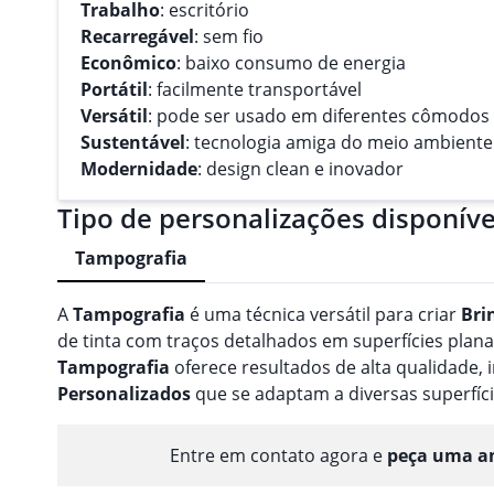
Trabalho
: escritório
Recarregável
: sem fio
Econômico
: baixo consumo de energia
Portátil
: facilmente transportável
Versátil
: pode ser usado em diferentes cômodos
Sustentável
: tecnologia amiga do meio ambiente
Modernidade
: design clean e inovador
Tipo de personalizações disponíve
Tampografia
A
Tampografia
é uma técnica versátil para criar
Bri
de tinta com traços detalhados em superfícies planas
Tampografia
oferece resultados de alta qualidade
Personalizado
s
que se adaptam a diversas superfíci
Entre em contato agora e
peça uma am