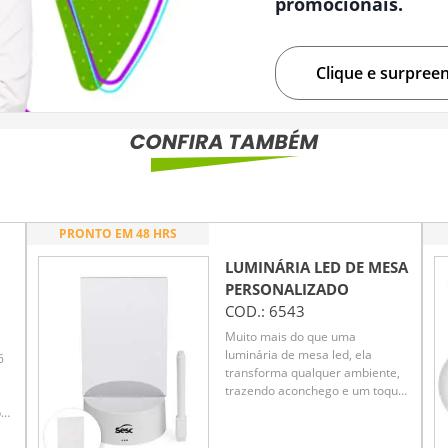
promocionais.
Clique e surpree
PRONTO EM 48 HRS
LUMINÁRIA LED DE MESA
PERSONALIZADO
COD.:
6543
Muito mais do que uma
luminária de mesa led, ela
6
transforma qualquer ambiente,
trazendo aconchego e um toque
personalizado! Com sua tela
por
acrílica 3D, é possível soltar a
de
criatividade e deixar mensagens