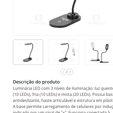
Descrição do produto
Luminária LED com 3 níveis de iluminação: luz quent
(10 LEDs), fria (10 LEDs) e mista (20 LEDs). Possui ba
antideslizante, haste articulável e estrutura em plást
A base permite carregamento de celulares por indu
indicado por um sinal de "+". Funciona conectada à