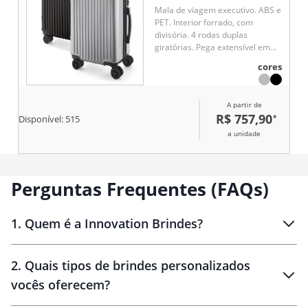
Mala de viagem executivo. ABS e
PET. Interior forrado, com
divisória. 4 rodas duplas
giratórias. Pega extensível em
alumínio, com mola (altura pega
cores
estendida até 530 mm). Fecho de
segurança com senha. Placa
metálica removível, para fácil
A partir de
gravação. Capacidade até 33 L
R$ 757,90
*
Disponível:
515
a unidade
Perguntas Frequentes (FAQs)
1
.
Quem é a Innovation Brindes?
Innovation Brindes
2
.
Quais tipos de brindes personalizados
Brindes
personalizados
vocês oferecem?