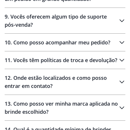
amostras
9
.
Vocês oferecem algum tipo de suporte
pós-venda?
amostras
10
.
Como posso acompanhar meu pedido?
11
.
Vocês têm políticas de troca e devolução?
12
.
Onde estão localizados e como posso
entrar em contato?
30 dias
90 dias
localizados
13
.
Como posso ver minha marca aplicada no
brinde escolhido?
14
.
Qual é a quantidade mínima de brindes