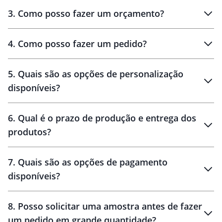
3
.
Como posso fazer um orçamento?
personalizados
4
.
Como posso fazer um pedido?
brinde
5
.
Quais são as opções de personalização
personalização
disponíveis?
amostra virtual
personalização
6
.
Qual é o prazo de produção e entrega dos
produtos?
7
.
Quais são as opções de pagamento
disponíveis?
10 dias
brinde
48 horas
8
.
Posso solicitar uma amostra antes de fazer
um pedido em grande quantidade?