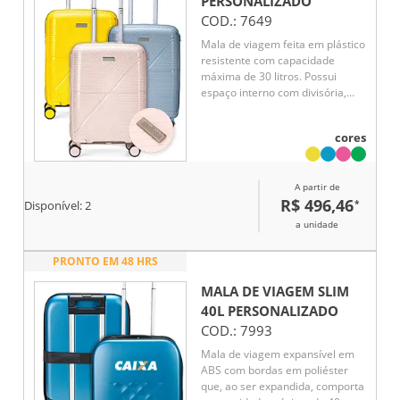
PERSONALIZADO
COD.:
7649
Mala de viagem feita em plástico
resistente com capacidade
máxima de 30 litros. Possui
espaço interno com divisória,
que contém bolso em tela e
outro espaço com cinta
cores
compressora para organização
de objetos. Conta ainda com alça
de mãos, quatro rodinhas com
A partir de
giro em 360º, puxador com
R$ 496,46
*
ajuste de nível e cadeado
Disponível:
2
numérico TSA. Acompanha placa
a unidade
em metal para personalização.
PRONTO EM 48 HRS
MALA DE VIAGEM SLIM
40L
PERSONALIZADO
COD.:
7993
Mala de viagem expansível em
ABS com bordas em poliéster
que, ao ser expandida, comporta