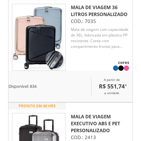
MALA DE VIAGEM 36
LITROS
PERSONALIZADO
COD.:
7035
Mala de viagem com capacidade
de 36L, fabricada em plástico PP
resistente. Conta com
compartimento frontal para
notebook de até 15,6", bolsos
internos com zíper e cinta
cores
compressora. Possui puxador
ergonômico ajustável, alça de
mão, cadeado TSA e 4 rodas
A partir de
silenciosas com giro 360° para
R$ 551,74
*
facilitar a locomoção.
Disponível:
834
a unidade
PRONTO EM 48 HRS
MALA DE VIAGEM
EXECUTIVO ABS E PET
PERSONALIZADO
COD.:
2413