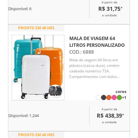
A partir de
de ajuste.
R$ 31,75
*
Disponível:
6
a unidade
PRONTO EM 48 HRS
MALA DE VIAGEM 64
LITROS
PERSONALIZADO
COD.:
6888
Mala de viagem 64 litros em
plástico (casca dura), contém
cadeado numérico TSA.
Compartimentos com bolso
telado e cinta compressora para
roupas. A mala possui duas alças
cores
de mão, puxador retrátil com
+1
regulagem de tamanho, quatro
rodinhas 360º e apoios laterais.
A partir de
Acompanha placa para
R$ 438,39
*
personalização.
Disponível:
1.244
a unidade
PRONTO EM 48 HRS