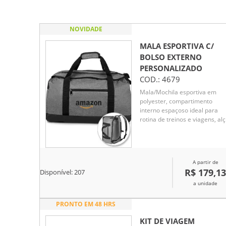
NOVIDADE
MALA ESPORTIVA C/
BOLSO EXTERNO
PERSONALIZADO
COD.:
4679
Mala/Mochila esportiva em
polyester, compartimento
interno espaçoso ideal para
rotina de treinos e viagens, al
de mão dupla, alça de costas
acolchoadas trazendo a
possibilidade de usar como
mochila, bolso externo com
A partir de
ziper.
R$ 179,13
Disponível:
207
a unidade
PRONTO EM 48 HRS
KIT DE VIAGEM