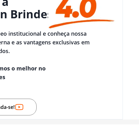
 a
n Brindes
deo institucional e conheça nossa
rna e as vantagens exclusivas em
dos.
mos o melhor no
es
nda-se!