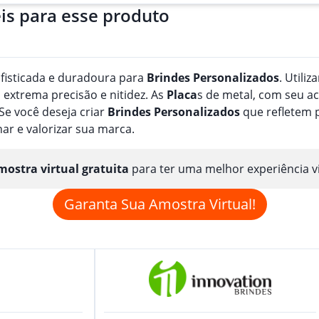
is para esse produto
fisticada e duradoura para
Brindes
Personalizado
s
. Utili
 extrema precisão e nitidez. As
Placa
s de metal, com seu ac
Se você deseja criar
Brindes
Personalizado
s
que refletem p
nar e valorizar sua marca.
ostra virtual gratuita
para ter uma melhor experiência v
Garanta Sua Amostra Virtual!