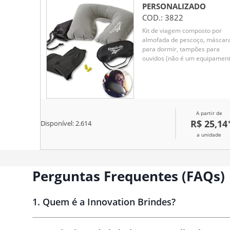
PERSONALIZADO
COD.:
3822
Kit de viagem composto por
almofada de pescoço, máscar
para dormir, tampões para
ouvidos (não é um equipamen
de proteção individual) e 1 par
de meias
A partir de
R$ 25,14
Disponível:
2.614
a unidade
Perguntas Frequentes (FAQs)
1
.
Quem é a Innovation Brindes?
Innovation Brindes