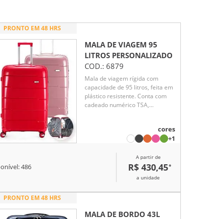
PRONTO EM 48 HRS
MALA DE VIAGEM 95
LITROS
PERSONALIZADO
COD.:
6879
Mala de viagem rígida com
capacidade de 95 litros, feita em
plástico resistente. Conta com
cadeado numérico TSA,
compartimentos internos com
bolso telado e cinta
cores
compressora. Possui duas alças
+1
de mão, puxador retrátil
ajustável, quatro rodas 360° e
A partir de
apoios laterais. Acompanha
R$ 430,45
*
placa para personalização.
onível:
486
a unidade
PRONTO EM 48 HRS
MALA DE BORDO 43L