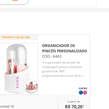
PRONTO EM 48 HRS
ORGANIZADOR DE
PINCÉIS
PERSONALIZADO
COD.:
6463
O organizador de pincéis de
maquiagem possui uma base
giratória de 360°,
proporcionando acesso fácil e
rápido às ferramentas de beleza.
Sua capa transparente é
cores
impermeável e à prova de
poeira, protegendo os pincéis
contra danos e permitindo a
A partir de
visualização clara de cada item,
R$ 70,20
*
facilitando a seleção do pincel ou
onível:
16