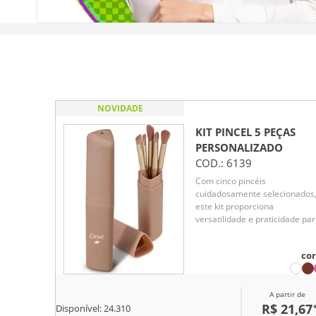
NOVIDADE
KIT PINCEL 5 PEÇAS
PERSONALIZADO
COD.:
6139
Com cinco pincéis
cuidadosamente selecionados
este kit proporciona
versatilidade e praticidade pa
criar uma maquiagem impecá
na área dos olhos e deixar
cor
aquele sombreado perfeito.
A partir de
R$ 21,67
Disponível:
24.310