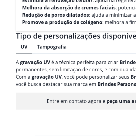
Estimula a renovação celular
: ajuda na regener
Melhora da absorção de cremes faciais
: potenc
Redução de poros dilatados
: ajuda a minimizar 
Promove a produção de colágeno
: melhora a fi
Tipo de personalizações disponíve
UV
Tampografia
A
gravação
UV
é a técnica perfeita para criar
Brinde
permanentes, sem limitação de cores, e com qualidad
Com a
gravação
UV
, você pode personalizar seus
Br
você busca destacar sua marca em
Brindes
Persona
Entre em contato agora e
peça uma am