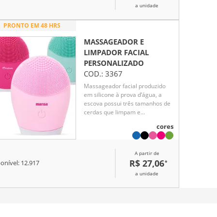
cosmético desejado.
a unidade
PRONTO EM 48 HRS
MASSAGEADOR E
LIMPADOR FACIAL
PERSONALIZADO
COD.:
3367
Massageador facial produzido
em silicone à prova d’água, a
escova possui três tamanhos de
cerdas que limpam e
massageiam a face. Sua parte
cores
frontal possui um botão de
acionamento para alternar entre
os 3 modos de intensidade.
A partir de
R$ 27,06
*
onível:
12.917
a unidade