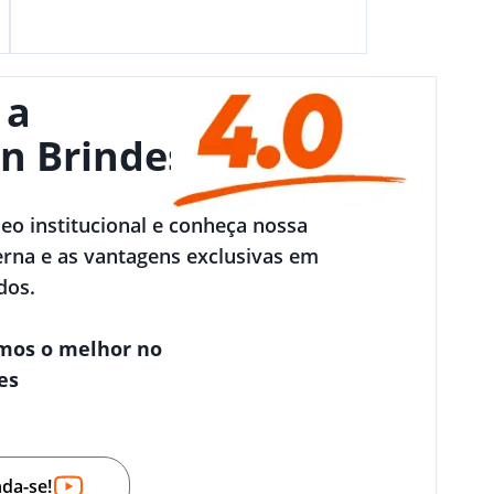
 a
n Brindes
deo institucional e conheça nossa
rna e as vantagens exclusivas em
dos.
mos o melhor no
es
nda-se!