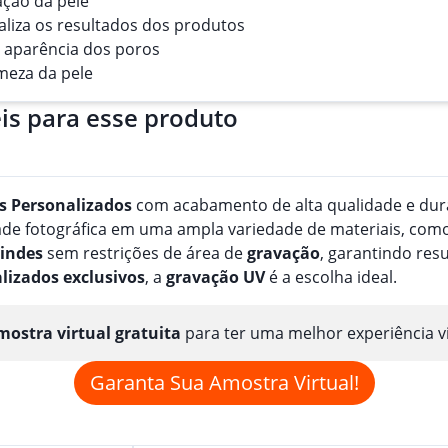
ação da pele
ializa os resultados dos produtos
a aparência dos poros
rmeza da pele
is para esse produto
s
Personalizado
s
com acabamento de alta qualidade e durab
e fotográfica em uma ampla variedade de materiais, como pa
indes
sem restrições de área de
gravação
, garantindo res
lizado
s
exclusivos
, a
gravação
UV
é a escolha ideal.
ostra virtual gratuita
para ter uma melhor experiência v
Garanta Sua Amostra Virtual!