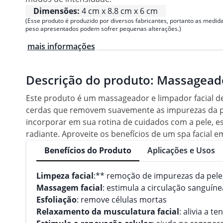
Dimensões:
4 cm x 8.8 cm x 6 cm
(Esse produto é produzido por diversos fabricantes, portanto as medida
peso apresentados podem sofrer pequenas alterações.)
mais informações
Descrição do produto:
Massageado
Este produto é um massageador e limpador facial d
cerdas que removem suavemente as impurezas da pele
incorporar em sua rotina de cuidados com a pele, e
radiante. Aproveite os benefícios de um spa facial e
Benefícios do Produto
Aplicações e Usos
Limpeza facial
:** remoção de impurezas da pele
Massagem facial
: estimula a circulação sanguíne
Esfoliação
: remove células mortas
Relaxamento da musculatura facial
: alivia a te