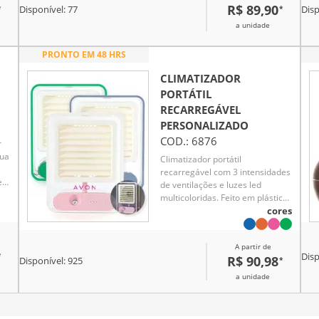
R$ 89,90
*
*
Disponível:
77
Disp
m
a unidade
ia.
PRONTO EM 48 HRS
ar
CLIMATIZADOR
PORTÁTIL
RECARREGÁVEL
PERSONALIZADO
COD.:
6876
r
gua
Climatizador portátil
recarregável com 3 intensidades
e
de ventilações e luzes led
em
multicoloridas. Feito em plástico
ara
polipropileno, o climatizador
cores
pode ser utilizado
exclusivamente como
A partir de
umidificador, ventilador ou
*
Disp
R$ 90,98
*
Disponível:
925
ambas funções. Cabo tipo-C
incluso.
a unidade