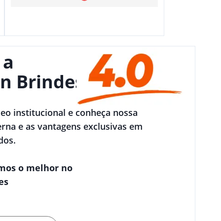
 a
n Brindes
deo institucional e conheça nossa
rna e as vantagens exclusivas em
dos.
mos o melhor no
es