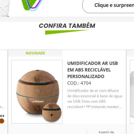
Clique e surpree
NOVIDADE
UMIDIFICADOR AR USB
EM ABS RECICLÁVEL
PERSONALIZADO
COD.:
4704
Umidificador de ar com difusor
de óleo essencial à base de água
via USB. Feito com ABS
a
reciclável+ PP imitando madeira,
com capacidade de 120ml. Na
es
o
parte superior tem um faixa que
 de
acende, ideal para uso em
mo
escritório ou em casa.
A partir de
Acompanha cabo USB.