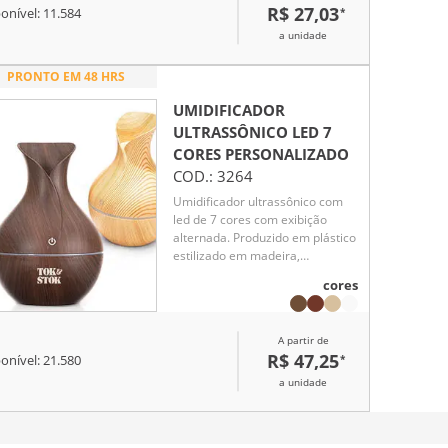
R$ 27,03
*
onível:
11.584
a unidade
PRONTO EM 48 HRS
UMIDIFICADOR
ULTRASSÔNICO LED 7
CORES
PERSONALIZADO
COD.:
3264
Umidificador ultrassônico com
led de 7 cores com exibição
alternada. Produzido em plástico
estilizado em madeira,
Umidificador possuí capacidade
cores
de até 130ml e funciona apenas
a base de água. O produto não
armazena carga, a sua utilização
A partir de
só pode ser feita com cabo USB.
R$ 47,25
*
onível:
21.580
Taxa de consumo de 2W e taxa
de tensão de DC5V. Acompanha
a unidade
refil de filtro de algodão e um
cabo USB. Obs.: A limpeza
externa do produto deve ser