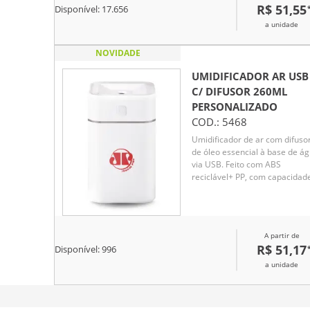
R$ 51,55
Disponível:
17.656
energia, funciona somente co
o cabo USB conectado a um
a unidade
meio de alimentação de energ
Obs.: para conservação do
NOVIDADE
produto é recomendável utiliz
água filtrada e não deve ser
UMIDIFICADOR AR USB
usado essências!
C/ DIFUSOR 260ML
PERSONALIZADO
COD.:
5468
Umidificador de ar com difuso
de óleo essencial à base de á
via USB. Feito com ABS
reciclável+ PP, com capacidad
de 260ml. Na parte superior t
uma faixa que acende, ideal p
uso em escritório ou em casa.
A partir de
R$ 51,17
Disponível:
996
a unidade