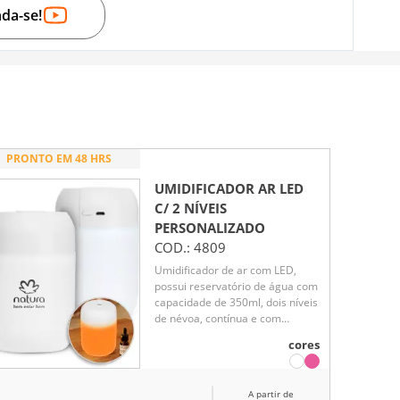
nda-se!
PRONTO EM 48 HRS
UMIDIFICADOR AR LED
C/ 2 NÍVEIS
PERSONALIZADO
COD.:
4809
Umidificador de ar com LED,
possui reservatório de água com
capacidade de 350ml, dois níveis
de névoa, contínua e com
oscilação. Acompanha filtro de
cores
algodão e cabo USB V8.
A partir de