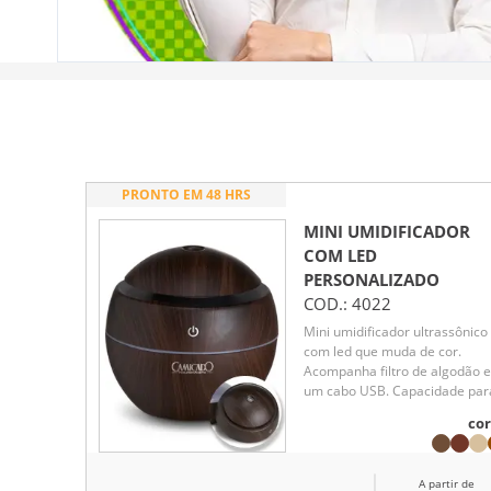
PRONTO EM 48 HRS
MINI UMIDIFICADOR
COM LED
PERSONALIZADO
COD.:
4022
Mini umidificador ultrassônico
com led que muda de cor.
Acompanha filtro de algodão e
um cabo USB. Capacidade par
130ml de água. Produzido em
cor
plástico e revestido por adesiv
caracterizando madeira. Taxa
tensão DC5V e Taxa de consu
A partir de
de 2W. O produto não retém