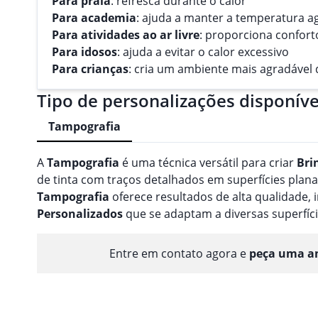
Para praia
: refresca durante o calor
Para academia
: ajuda a manter a temperatura a
Para atividades ao ar livre
: proporciona confort
Para idosos
: ajuda a evitar o calor excessivo
Para crianças
: cria um ambiente mais agradável d
Tipo de personalizações disponíve
Tampografia
A
Tampografia
é uma técnica versátil para criar
Bri
de tinta com traços detalhados em superfícies planas
Tampografia
oferece resultados de alta qualidade
Personalizado
s
que se adaptam a diversas superfíci
Entre em contato agora e
peça uma am