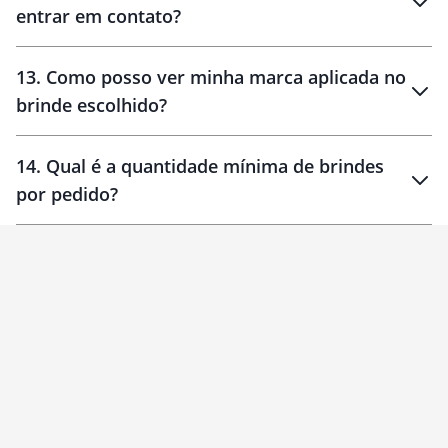
entrar em contato?
30 dias
90 dias
localizados
13
.
Como posso ver minha marca aplicada no
brinde escolhido?
14
.
Qual é a quantidade mínima de brindes
por pedido?
brinde
Personalizado
1 unidade