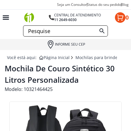
Seja um Consultor
Status do seu pedido
Blog
CENTRAL DE ATENDIMENTO
0
11 2649-6030
INFORME SEU CEP
Você está aqui:
Página Inicial
Mochilas para brindes
MO
Mochila De Couro Sintético 30
Litros Personalizada
Modelo:
10321464425