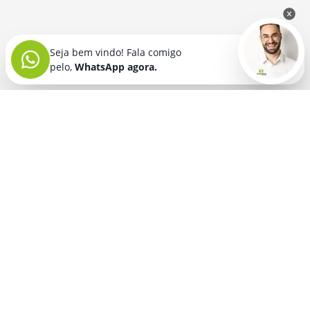
Seja bem vindo! Fala comigo
pelo,
WhatsApp agora.
Seja bem vindo! Fala comigo
pelo,
WhatsApp agora.
BRINDES PERSONALIZADOS
SEGMENTOS
Acessórios De
Guarda Chuva E
Academia para brindes
Celular E Tablet
Guarda Sol
para
Advocacia para brindes
para brindes
brindes
Automotivo para brindes
Acessórios
Kit Churrasco
Técnologicos
para brindes
Churrascaria para brindes
para brindes
Kit Executivo
Corporativo para brindes
Agendas E
para brindes