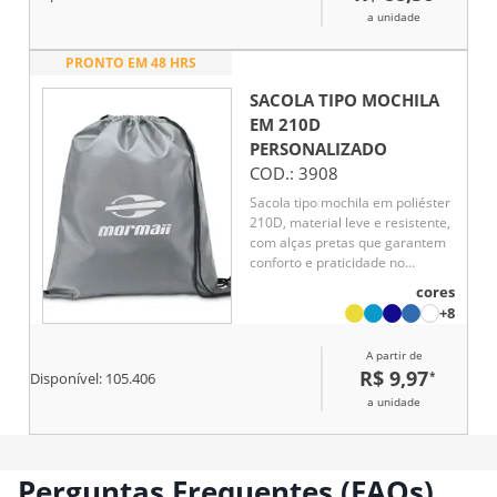
antifurto e alças com espuma
a unidade
respirável.
PRONTO EM 48 HRS
SACOLA TIPO MOCHILA
EM 210D
PERSONALIZADO
COD.:
3908
Sacola tipo mochila em poliéster
210D, material leve e resistente,
com alças pretas que garantem
conforto e praticidade no
transporte. Disponível em
cores
diversas cores vibrantes, é
+8
perfeita como brinde
corporativo, unindo utilidade,
A partir de
durabilidade e excelente área
R$ 9,97
*
Disponível:
105.406
para personalização da marca.
a unidade
Perguntas Frequentes (FAQs)