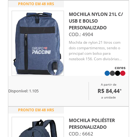
PRONTO EM 48 HRS
MOCHILA NYLON 21L C/
USB E BOLSO
PERSONALIZADO
COD.:
4904
Mochila de nylon 21 litros com
dois compartimentos, sendo o
principal com bolso para
notebook 156. Com divisórias
internas para acessórios, a
cores
mochila possui bolso lateral,
suporte externo usb e alça para
encaixe em malas de viagem.
A partir de
40x30x18
R$ 84,44
*
Disponível:
1.105
a unidade
PRONTO EM 48 HRS
MOCHILA POLIÉSTER
PERSONALIZADO
COD.:
6662