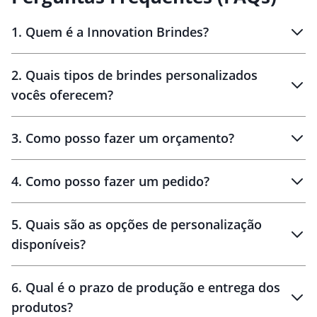
1
.
Quem é a Innovation Brindes?
Innovation Brindes
2
.
Quais tipos de brindes personalizados
Brindes
personalizados
vocês oferecem?
3
.
Como posso fazer um orçamento?
personalizados
4
.
Como posso fazer um pedido?
brinde
5
.
Quais são as opções de personalização
personalização
disponíveis?
amostra virtual
personalização
6
.
Qual é o prazo de produção e entrega dos
produtos?