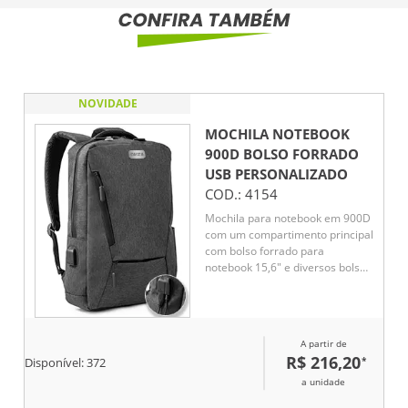
NOVIDADE
MOCHILA NOTEBOOK
900D BOLSO FORRADO
USB
PERSONALIZADO
COD.:
4154
Mochila para notebook em 900D
com um compartimento principal
com bolso forrado para
notebook 15,6" e diversos bolsos
interiores. Contém ainda 2
bolsos frontais, 1 lateral e
entrada USB. Parte posterior e
alças são almofadadas
A partir de
R$ 216,20
*
Disponível:
372
a unidade