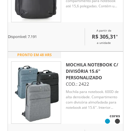
compartimento para notebook
até 15,6 polegadas. Contém um
compartimento grande com
divisórias para documentos,
eletrônicos, Notebook até 15,6
polegadas e tablet. Dois
A partir de
compartimentos frontais, sendo
R$ 305,31
*
Disponível:
7.191
um com divisórias para
documentos, eletrônicos e
a unidade
caneta
PRONTO EM 48 HRS
MOCHILA NOTEBOOK C/
DIVISÓRIA 15.6"
PERSONALIZADO
COD.:
2422
Mochila para notebook. 600D de
alta densidade. Compartimento
com divisória almofadada para
notebook até 15.6''. Interior
forrado e almofadado. Com 2
cores
bolsos frontais. Parte posterior e
alças almofadadas