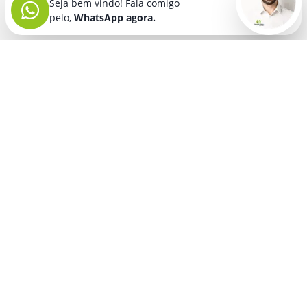
Seja bem vindo! Fala comigo
pelo,
WhatsApp agora.
Seja bem vindo! Fala comigo
pelo,
WhatsApp agora.
BRINDES PERSONALIZADOS
SEGMENTOS
Acessórios De
Guarda Chuva E
Academia para brindes
Celular E Tablet
Guarda Sol
para
Advocacia para brindes
para brindes
brindes
Automotivo para brindes
Acessórios
Kit Churrasco
Técnologicos
para brindes
Churrascaria para brindes
para brindes
Kit Executivo
Corporativo para brindes
Agendas E
para brindes
Calendários
Dia da Mulher para brindes
Kit Queijo E Kit
para brindes
Pizza
para
Dia das Criancas para brindes
Beleza &
brindes
Dia das Maes para brindes
Autocuidado
Kit Vinho
para
para brindes
Dia do Trabalho para brindes