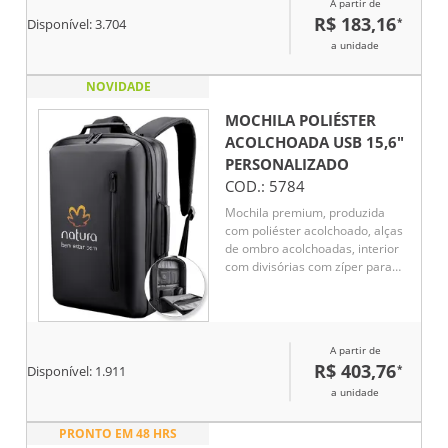
A partir de
R$ 183,16
*
Disponível:
3.704
a unidade
NOVIDADE
MOCHILA POLIÉSTER
ACOLCHOADA USB 15,6"
PERSONALIZADO
COD.:
5784
Mochila premium, produzida
com poliéster acolchoado, alças
de ombro acolchoadas, interior
com divisórias com zíper para
acomodar pequenos objetos,
bolso frontal com zíper e na
parte das costas uma divisória
atrás do engate para mala de
A partir de
viagem, aceita notebook de até
R$ 403,76
*
Disponível:
1.911
15,6”, porta USB na lateral.
a unidade
PRONTO EM 48 HRS