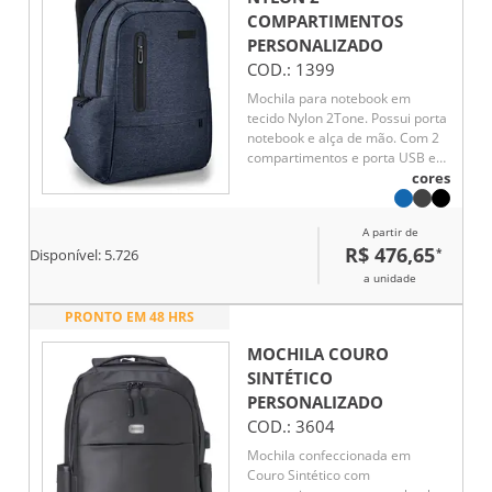
tecido acolchoado respirável.
COMPARTIMENTOS
PERSONALIZADO
COD.:
1399
Mochila para notebook em
tecido Nylon 2Tone. Possui porta
notebook e alça de mão. Com 2
compartimentos e porta USB e
cabo USB/micro USB para ligar a
cores
dispositivos móveis. Possui
divisória almofadada para
A partir de
notebook até 17''. E seu
R$ 476,65
*
Disponível:
5.726
compartimento frontal tem
diversos bolsos interiores. 310 x
a unidade
470 x 200 mm
PRONTO EM 48 HRS
MOCHILA COURO
SINTÉTICO
PERSONALIZADO
COD.:
3604
Mochila confeccionada em
Couro Sintético com