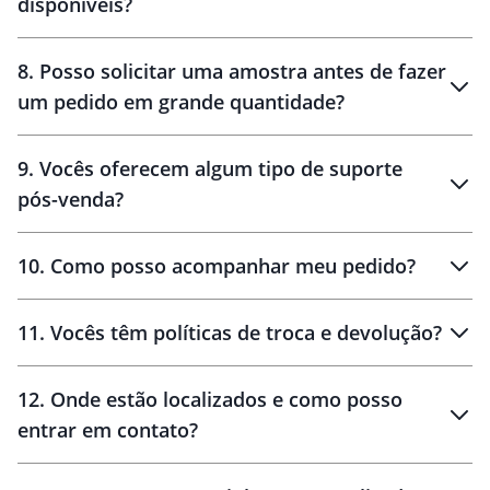
disponíveis?
10 dias
brinde
48 horas
8
.
Posso solicitar uma amostra antes de fazer
um pedido em grande quantidade?
amostras
9
.
Vocês oferecem algum tipo de suporte
pós-venda?
amostras
10
.
Como posso acompanhar meu pedido?
11
.
Vocês têm políticas de troca e devolução?
12
.
Onde estão localizados e como posso
entrar em contato?
30 dias
90 dias
localizados