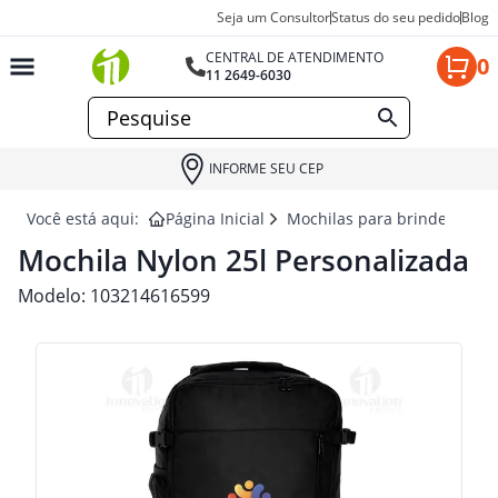
Seja um Consultor
Status do seu pedido
Blog
CENTRAL DE ATENDIMENTO
0
11 2649-6030
INFORME SEU CEP
Você está aqui:
Página Inicial
Mochilas para brindes
MO
Mochila Nylon 25l Personalizada
Modelo:
103214616599