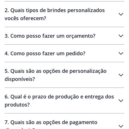
Innovation Brindes
2
.
Quais tipos de brindes personalizados
Brindes
personalizados
vocês oferecem?
3
.
Como posso fazer um orçamento?
personalizados
4
.
Como posso fazer um pedido?
brinde
5
.
Quais são as opções de personalização
personalização
disponíveis?
amostra virtual
personalização
6
.
Qual é o prazo de produção e entrega dos
produtos?
7
.
Quais são as opções de pagamento