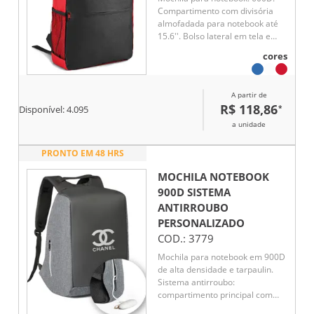
Compartimento com divisória
almofadada para notebook até
15.6''. Bolso lateral em tela e
bolso frontal. Parte posterior e
cores
alças almofadadas
A partir de
R$ 118,86
*
Disponível:
4.095
a unidade
PRONTO EM 48 HRS
MOCHILA NOTEBOOK
900D SISTEMA
ANTIRROUBO
PERSONALIZADO
COD.:
3779
Mochila para notebook em 900D
de alta densidade e tarpaulin.
Sistema antirroubo:
compartimento principal com
zíper oculto e parte posterior