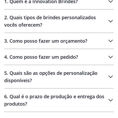
1
.
Quem é a Innovation Brindes?
Innovation Brindes
2
.
Quais tipos de brindes personalizados
Brindes
personalizados
vocês oferecem?
3
.
Como posso fazer um orçamento?
personalizados
4
.
Como posso fazer um pedido?
brinde
5
.
Quais são as opções de personalização
personalização
disponíveis?
amostra virtual
personalização
6
.
Qual é o prazo de produção e entrega dos
produtos?