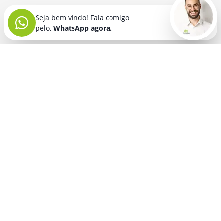
Seja bem vindo! Fala comigo
pelo,
WhatsApp agora.
Seja bem vindo! Fala comigo
pelo,
WhatsApp agora.
BRINDES PERSONALIZADOS
SEGMENTOS
Acessórios De
Guarda Chuva E
Academia para brindes
Celular E Tablet
Guarda Sol
para
Advocacia para brindes
para brindes
brindes
Automotivo para brindes
Acessórios
Kit Churrasco
Técnologicos
para brindes
Churrascaria para brindes
para brindes
Kit Executivo
Corporativo para brindes
Agendas E
para brindes
Calendários
Dia da Mulher para brindes
Kit Queijo E Kit
para brindes
Pizza
para
Dia das Criancas para brindes