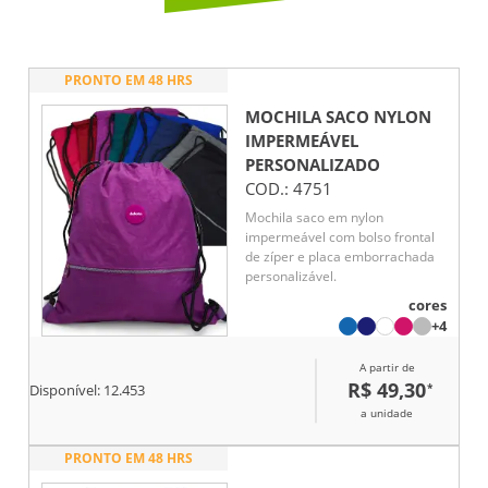
PRONTO EM 48 HRS
MOCHILA SACO NYLON
IMPERMEÁVEL
PERSONALIZADO
COD.:
4751
Mochila saco em nylon
impermeável com bolso frontal
de zíper e placa emborrachada
personalizável.
cores
+4
A partir de
R$ 49,30
*
Disponível:
12.453
a unidade
PRONTO EM 48 HRS