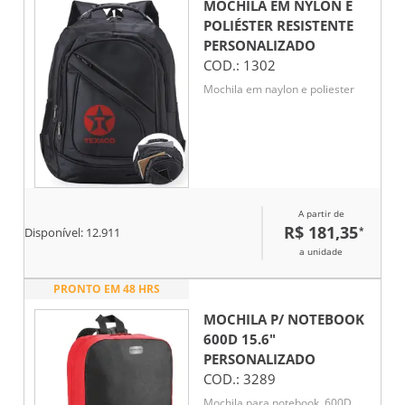
MOCHILA EM NYLON E
POLIÉSTER RESISTENTE
PERSONALIZADO
COD.:
1302
Mochila em naylon e poliester
A partir de
R$ 181,35
*
Disponível:
12.911
a unidade
PRONTO EM 48 HRS
MOCHILA P/ NOTEBOOK
600D 15.6"
PERSONALIZADO
COD.:
3289
Mochila para notebook. 600D.