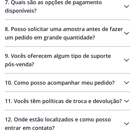
7
.
Quais são as opções de pagamento
disponíveis?
10 dias
brinde
48 horas
8
.
Posso solicitar uma amostra antes de fazer
um pedido em grande quantidade?
amostras
9
.
Vocês oferecem algum tipo de suporte
pós-venda?
amostras
10
.
Como posso acompanhar meu pedido?
11
.
Vocês têm políticas de troca e devolução?
12
.
Onde estão localizados e como posso
entrar em contato?
30 dias
90 dias