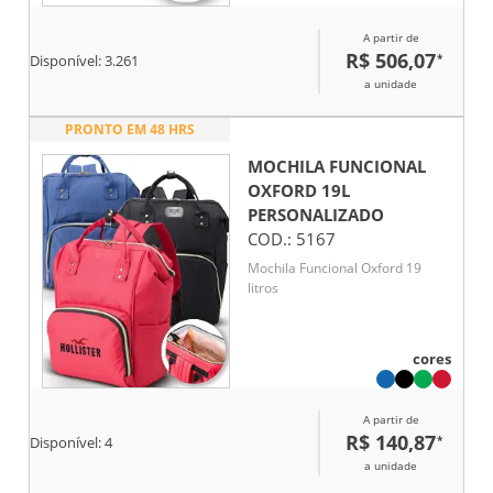
com 2 bolsos ocultos com zíper,
para maior segurança.
A partir de
Compartimento principal forrado
R$ 506,07
*
Disponível:
3.261
e almofadado, com 2 divisórias
a unidade
almofadadas para notebook até
15.6'' e tablet 10.5''.
PRONTO EM 48 HRS
MOCHILA FUNCIONAL
OXFORD 19L
PERSONALIZADO
COD.:
5167
Mochila Funcional Oxford 19
litros
cores
A partir de
R$ 140,87
*
Disponível:
4
a unidade