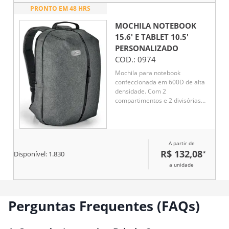
PRONTO EM 48 HRS
MOCHILA NOTEBOOK
15.6' E TABLET 10.5'
PERSONALIZADO
COD.:
0974
Mochila para notebook
confeccionada em 600D de alta
densidade. Com 2
compartimentos e 2 divisórias
almofadadas para notebook até
15.6'' e tablet 10.5''. Parte
posterior e alças almofadadas.
A partir de
R$ 132,08
*
Disponível:
1.830
a unidade
Perguntas Frequentes (FAQs)