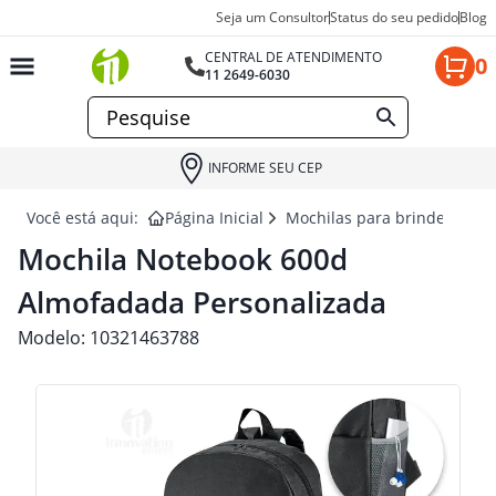
Seja um Consultor
Status do seu pedido
Blog
CENTRAL DE ATENDIMENTO
0
11 2649-6030
INFORME SEU CEP
Você está aqui:
Página Inicial
Mochilas para brindes
MO
Mochila Notebook 600d
Almofadada Personalizada
Modelo:
10321463788