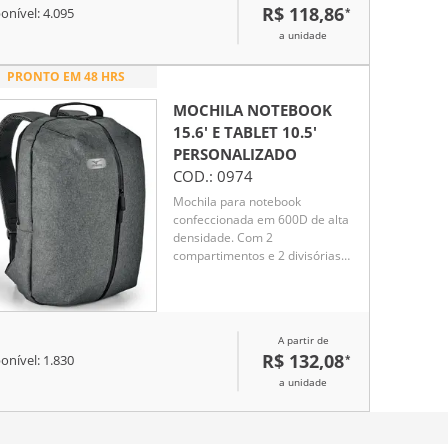
R$ 118,86
*
onível:
4.095
a unidade
PRONTO EM 48 HRS
MOCHILA NOTEBOOK
15.6' E TABLET 10.5'
PERSONALIZADO
COD.:
0974
Mochila para notebook
confeccionada em 600D de alta
densidade. Com 2
compartimentos e 2 divisórias
almofadadas para notebook até
15.6'' e tablet 10.5''. Parte
posterior e alças almofadadas.
A partir de
R$ 132,08
*
onível:
1.830
a unidade