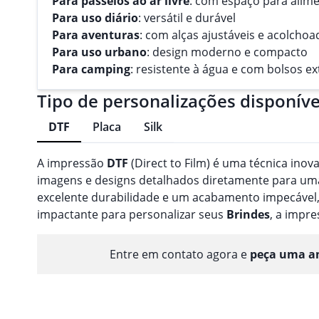
Para passeios ao ar livre
: com espaço para alime
Para uso diário
: versátil e durável
Para aventuras
: com alças ajustáveis e acolcho
Para uso urbano
: design moderno e compacto
Para camping
: resistente à água e com bolsos e
Tipo de personalizações disponíve
DTF
Placa
Silk
A impressão
DTF
(Direct to Film) é uma técnica inov
imagens e designs detalhados diretamente para uma 
excelente durabilidade e um acabamento impecável,
impactante para personalizar seus
Brindes
, a impr
Entre em contato agora e
peça uma am