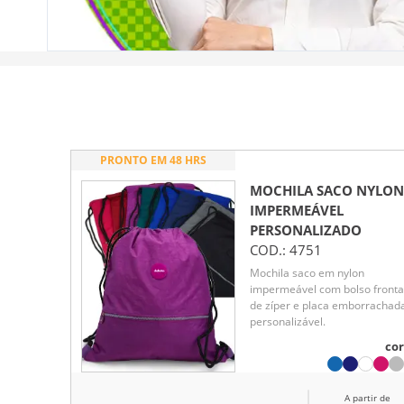
PRONTO EM 48 HRS
MOCHILA SACO NYLON
IMPERMEÁVEL
PERSONALIZADO
COD.:
4751
Mochila saco em nylon
impermeável com bolso fronta
de zíper e placa emborrachad
personalizável.
cor
A partir de