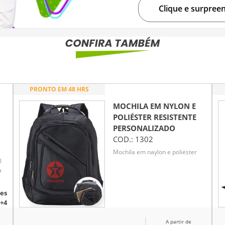
Clique e surpree
PRONTO EM 48 HRS
MOCHILA EM NYLON E
POLIÉSTER RESISTENTE
PERSONALIZADO
COD.:
1302
Mochila em naylon e poliester
l
a
es
+4
A partir de