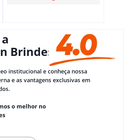
 a
n Brindes
deo institucional e conheça nossa
rna e as vantagens exclusivas em
dos.
mos o melhor no
es