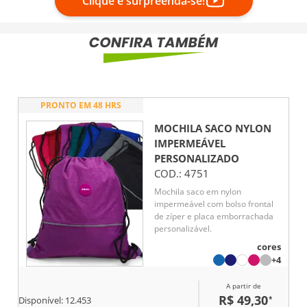
Clique e surpreenda-se!
PRONTO EM 48 HRS
MOCHILA SACO NYLON
IMPERMEÁVEL
PERSONALIZADO
COD.:
4751
Mochila saco em nylon
impermeável com bolso frontal
de zíper e placa emborrachada
personalizável.
cores
+4
A partir de
R$ 49,30
*
Disponível:
12.453