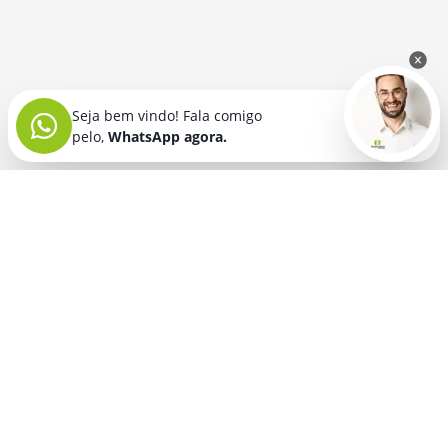
Seja bem vindo! Fala comigo
pelo,
WhatsApp agora.
Seja bem vindo! Fala comigo
pelo,
WhatsApp agora.
BRINDES PERSONALIZADOS
SEGMENTOS
Acessórios De
Guarda Chuva E
Academia para brindes
Celular E Tablet
Guarda Sol
para
Advocacia para brindes
para brindes
brindes
Automotivo para brindes
Acessórios
Kit Churrasco