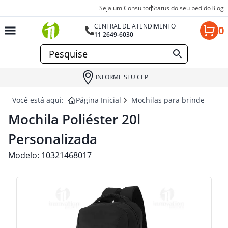
Seja um Consultor
Status do seu pedido
Blog
CENTRAL DE ATENDIMENTO
0
11 2649-6030
INFORME SEU CEP
Você está aqui:
Página Inicial
Mochilas para brindes
MO
Mochila Poliéster 20l
Personalizada
Modelo:
10321468017