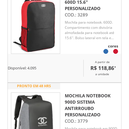
600D 15.6"
PERSONALIZADO
COD.:
3289
Mochila para notebook. 600D.
Compartimento com divisória
almofadada para notebook até
15.6''. Bolso lateral em tela e
bolso frontal. Parte posterior e
cores
alças almofadadas
A partir de
R$ 118,86
*
Disponível:
4.095
a unidade
PRONTO EM 48 HRS
MOCHILA NOTEBOOK
900D SISTEMA
ANTIRROUBO
PERSONALIZADO
COD.:
3779
Mochila para notebook em 900D