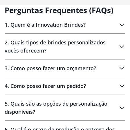
Perguntas Frequentes (FAQs)
1
.
Quem é a Innovation Brindes?
Innovation Brindes
2
.
Quais tipos de brindes personalizados
Brindes
personalizados
vocês oferecem?
3
.
Como posso fazer um orçamento?
personalizados
4
.
Como posso fazer um pedido?
brinde
5
.
Quais são as opções de personalização
personalização
disponíveis?
amostra virtual
personalização
6
.
Qual é o prazo de produção e entrega dos