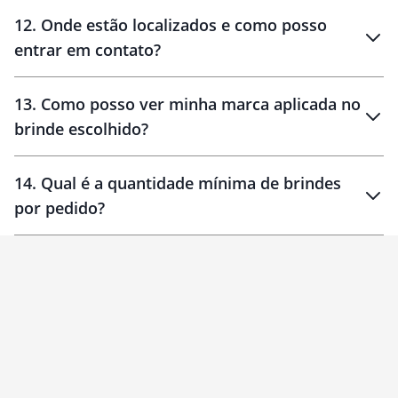
12
.
Onde estão localizados e como posso
entrar em contato?
30 dias
90 dias
localizados
13
.
Como posso ver minha marca aplicada no
brinde escolhido?
14
.
Qual é a quantidade mínima de brindes
por pedido?
brinde
Personalizado
1 unidade