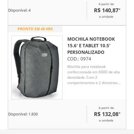
A partir de
R$ 140,87
*
Disponível:
4
a unidade
PRONTO EM 48 HRS
MOCHILA NOTEBOOK
15.6' E TABLET 10.5'
PERSONALIZADO
COD.:
0974
Mochila para notebook
confeccionada em 600D de alta
densidade. Com 2
compartimentos e 2 divisórias
almofadadas para notebook até
15.6'' e tablet 10.5''. Parte
posterior e alças almofadadas.
A partir de
R$ 132,08
*
Disponível:
1.830
a unidade