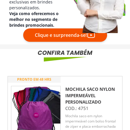
exclusivas em brindes
personalizados.
Veja como oferecemos o
melhor no segmento de
brindes promocionais.
Clique e surpreenda-se!
PRONTO EM 48 HRS
MOCHILA SACO NYLON
IMPERMEÁVEL
PERSONALIZADO
COD.:
4751
Mochila saco em nylon
impermeável com bolso frontal
de zíper e placa emborrachada