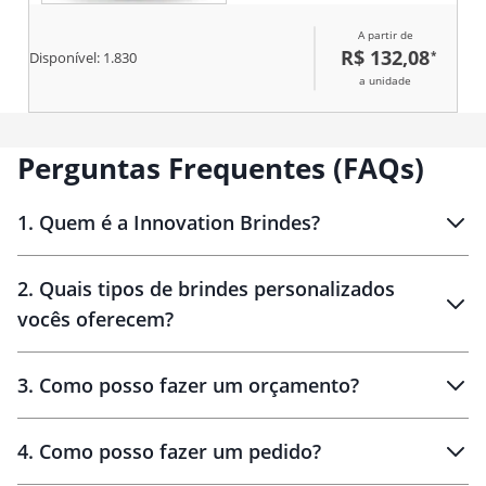
posterior e alças almofadadas.
A partir de
R$ 132,08
*
Disponível:
1.830
a unidade
Perguntas Frequentes (FAQs)
1
.
Quem é a Innovation Brindes?
Innovation Brindes
2
.
Quais tipos de brindes personalizados
Brindes
personalizados
vocês oferecem?
3
.
Como posso fazer um orçamento?
personalizados
4
.
Como posso fazer um pedido?