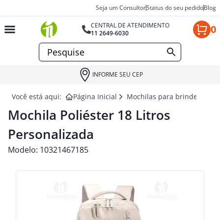
Seja um Consultor
Status do seu pedido
Blog
CENTRAL DE ATENDIMENTO
0
11 2649-6030
INFORME SEU CEP
Você está aqui:
Página Inicial
Mochilas para brindes
MO
Mochila Poliéster 18 Litros
Personalizada
Modelo:
10321467185