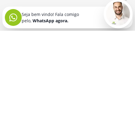
Seja bem vindo! Fala comigo
pelo,
WhatsApp agora.
Seja bem vindo! Fala comigo
pelo,
WhatsApp agora.
BRINDES PERSONALIZADOS
SEGMENTOS
Acessórios De
Guarda Chuva E
Academia para brindes
Celular E Tablet
Guarda Sol
para
Advocacia para brindes
para brindes
brindes
Automotivo para brindes
Acessórios
Kit Churrasco
Técnologicos
para brindes
Churrascaria para brindes
para brindes
Kit Executivo
Corporativo para brindes
Agendas E
para brindes
Calendários
Dia da Mulher para brindes
Kit Queijo E Kit
para brindes