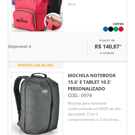
litros
cores
A partir de
R$ 140,87
*
Disponível:
4
a unidade
PRONTO EM 48 HRS
MOCHILA NOTEBOOK
15.6' E TABLET 10.5'
PERSONALIZADO
COD.:
0974
Mochila para notebook
confeccionada em 600D de alta
densidade. Com 2
compartimentos e 2 divisórias
almofadadas para notebook até
15.6'' e tablet 10.5''. Parte