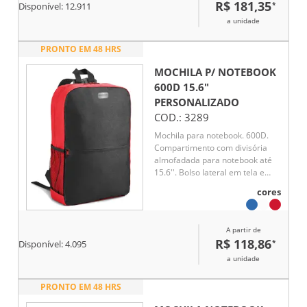
R$ 181,35
*
Disponível:
12.911
a unidade
PRONTO EM 48 HRS
MOCHILA P/ NOTEBOOK
600D 15.6"
PERSONALIZADO
COD.:
3289
Mochila para notebook. 600D.
Compartimento com divisória
almofadada para notebook até
15.6''. Bolso lateral em tela e
bolso frontal. Parte posterior e
cores
alças almofadadas
A partir de
R$ 118,86
*
Disponível:
4.095
a unidade
PRONTO EM 48 HRS