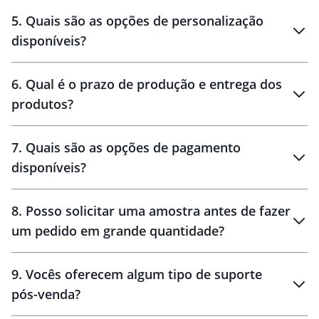
brinde
5
.
Quais são as opções de personalização
personalização
disponíveis?
amostra virtual
personalização
6
.
Qual é o prazo de produção e entrega dos
produtos?
7
.
Quais são as opções de pagamento
disponíveis?
10 dias
brinde
48 horas
8
.
Posso solicitar uma amostra antes de fazer
um pedido em grande quantidade?
amostras
9
.
Vocês oferecem algum tipo de suporte
pós-venda?