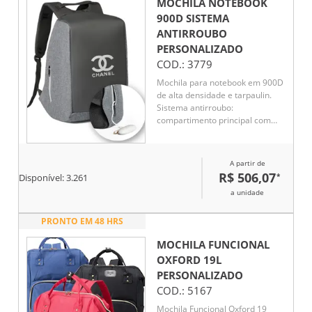
MOCHILA NOTEBOOK
900D SISTEMA
ANTIRROUBO
PERSONALIZADO
COD.:
3779
Mochila para notebook em 900D
de alta densidade e tarpaulin.
Sistema antirroubo:
compartimento principal com
zíper oculto e parte posterior
com 2 bolsos ocultos com zíper,
para maior segurança.
A partir de
Compartimento principal forrado
R$ 506,07
*
Disponível:
3.261
e almofadado, com 2 divisórias
a unidade
almofadadas para notebook até
15.6'' e tablet 10.5''.
PRONTO EM 48 HRS
MOCHILA FUNCIONAL
OXFORD 19L
PERSONALIZADO
COD.:
5167
Mochila Funcional Oxford 19