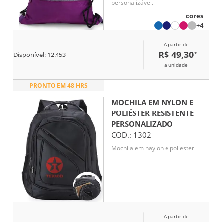
personalizável.
cores
+4
A partir de
R$ 49,30
*
Disponível:
12.453
a unidade
PRONTO EM 48 HRS
MOCHILA EM NYLON E
POLIÉSTER RESISTENTE
PERSONALIZADO
COD.:
1302
Mochila em naylon e poliester
A partir de