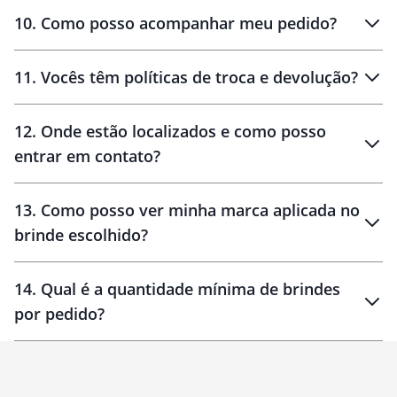
amostras
10
.
Como posso acompanhar meu pedido?
11
.
Vocês têm políticas de troca e devolução?
12
.
Onde estão localizados e como posso
entrar em contato?
30 dias
90 dias
localizados
13
.
Como posso ver minha marca aplicada no
brinde escolhido?
14
.
Qual é a quantidade mínima de brindes
por pedido?
brinde
Personalizado
1 unidade