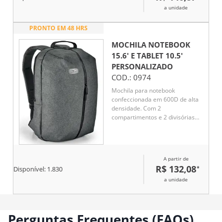
a unidade
PRONTO EM 48 HRS
MOCHILA NOTEBOOK
15.6' E TABLET 10.5'
PERSONALIZADO
COD.:
0974
Mochila para notebook
confeccionada em 600D de alta
densidade. Com 2
compartimentos e 2 divisórias
almofadadas para notebook até
15.6'' e tablet 10.5''. Parte
posterior e alças almofadadas.
A partir de
R$ 132,08
*
Disponível:
1.830
a unidade
Perguntas Frequentes (FAQs)