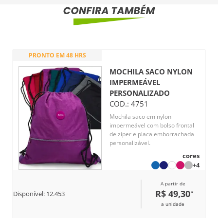
PRONTO EM 48 HRS
MOCHILA SACO NYLON
IMPERMEÁVEL
PERSONALIZADO
COD.:
4751
Mochila saco em nylon
impermeável com bolso frontal
de zíper e placa emborrachada
personalizável.
cores
+4
A partir de
R$ 49,30
*
Disponível:
12.453
a unidade