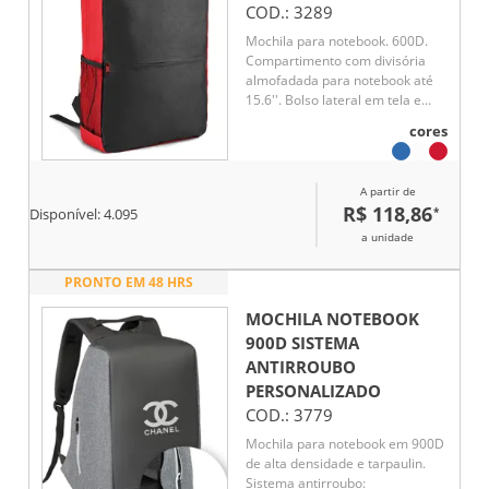
COD.:
3289
Mochila para notebook. 600D.
Compartimento com divisória
almofadada para notebook até
15.6''. Bolso lateral em tela e
bolso frontal. Parte posterior e
cores
alças almofadadas
A partir de
R$ 118,86
*
Disponível:
4.095
a unidade
PRONTO EM 48 HRS
MOCHILA NOTEBOOK
900D SISTEMA
ANTIRROUBO
PERSONALIZADO
COD.:
3779
Mochila para notebook em 900D
de alta densidade e tarpaulin.
Sistema antirroubo: