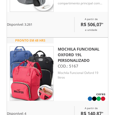
compartimento principal com
zíper oculto e parte posterior
com 2 bolsos ocultos com zíper,
para maior segurança.
A partir de
Compartimento principal forrado
R$ 506,07
*
Disponível:
3.261
e almofadado, com 2 divisórias
a unidade
almofadadas para notebook até
15.6'' e tablet 10.5''.
PRONTO EM 48 HRS
MOCHILA FUNCIONAL
OXFORD 19L
PERSONALIZADO
COD.:
5167
Mochila Funcional Oxford 19
litros
cores
A partir de
R$ 140,87
*
Disponível:
4