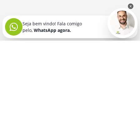
Seja bem vindo! Fala comigo
pelo,
WhatsApp agora.
Seja bem vindo! Fala comigo
pelo,
WhatsApp agora.
BRINDES PERSONALIZADOS
SEGMENTOS
Acessórios De
Guarda Chuva E
Academia para brindes
Celular E Tablet
Guarda Sol
para
Advocacia para brindes
para brindes
brindes
Automotivo para brindes
Acessórios
Kit Churrasco
Técnologicos
para brindes
Churrascaria para brindes
para brindes
Kit Executivo
Corporativo para brindes
Agendas E
para brindes