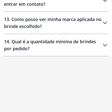
entrar em contato?
30 dias
90 dias
localizados
13
.
Como posso ver minha marca aplicada no
brinde escolhido?
14
.
Qual é a quantidade mínima de brindes
por pedido?
brinde
Personalizado
1 unidade