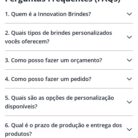
1
.
Quem é a Innovation Brindes?
Innovation Brindes
2
.
Quais tipos de brindes personalizados
Brindes
personalizados
vocês oferecem?
3
.
Como posso fazer um orçamento?
personalizados
4
.
Como posso fazer um pedido?
brinde
5
.
Quais são as opções de personalização
personalização
disponíveis?
amostra virtual
personalização
6
.
Qual é o prazo de produção e entrega dos
produtos?