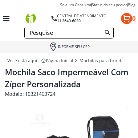
Seja um Consultor
Status do seu pedido
Blog
CENTRAL DE ATENDIMENTO
0
11 2649-6030
INFORME SEU CEP
Você está aqui:
Página Inicial
Mochilas para brindes
MO
Mochila Saco Impermeável Com
Zíper Personalizada
Modelo:
10321463724