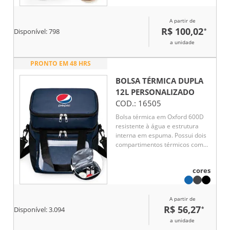
A partir de
R$ 100,02
*
Disponível:
798
a unidade
PRONTO EM 48 HRS
BOLSA TÉRMICA DUPLA
12L
PERSONALIZADO
COD.:
16505
Bolsa térmica em Oxford 600D
resistente à água e estrutura
interna em espuma. Possui dois
compartimentos térmicos com
capacidade total de até 12 litros,
sendo o superior com
cores
revestimento em alumínio e
bolso interno em tela com
elástico, enquanto o inferior
A partir de
apresenta revestimento em
R$ 56,27
*
PEVA antivazamento. Conta
Disponível:
3.094
também com bolso frontal com
a unidade
fechamento em zíper, dois