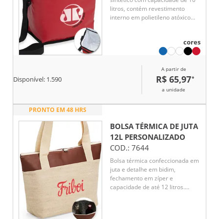
litros, contém revestimento
interno em polietileno atóxico
soldado (não vaza), bolso
sintético externo de matelassê e
cores
alça tiracolo ajustável de
polipropileno.
A partir de
R$ 65,97
*
Disponível:
1.590
a unidade
PRONTO EM 48 HRS
BOLSA TÉRMICA DE JUTA
12L
PERSONALIZADO
COD.:
7644
Bolsa térmica confeccionada em
juta e detalhe em bidim,
fechamento em zíper e
capacidade de até 12 litros.
Possui revestimento térmico em
folha de alumínio e um par de
alças fixas.