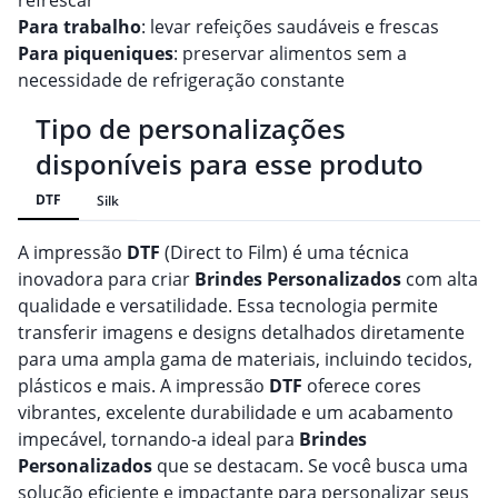
refrescar
Para trabalho
: levar refeições saudáveis e frescas
Para piqueniques
: preservar alimentos sem a
necessidade de refrigeração constante
Tipo de personalizações
disponíveis para esse produto
DTF
Silk
A impressão
DTF
(Direct to Film) é uma técnica
inovadora para criar
Brindes
Personalizado
s
com alta
qualidade e versatilidade. Essa tecnologia permite
transferir imagens e designs detalhados diretamente
para uma ampla gama de materiais, incluindo tecidos,
plásticos e mais. A impressão
DTF
oferece cores
vibrantes, excelente durabilidade e um acabamento
impecável, tornando-a ideal para
Brindes
Personalizado
s
que se destacam. Se você busca uma
solução eficiente e impactante para personalizar seus