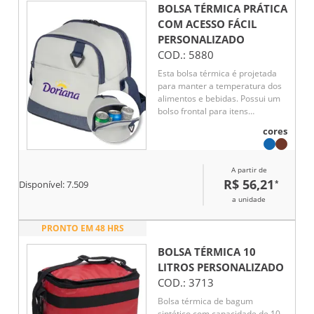
BOLSA TÉRMICA PRÁTICA
COM ACESSO FÁCIL
PERSONALIZADO
COD.:
5880
Esta bolsa térmica é projetada
para manter a temperatura dos
alimentos e bebidas. Possui um
bolso frontal para itens
pequenos e uma argola para
cores
chaves, oferecendo praticidade.
Com dois acessos ao
compartimento interno, facilita o
A partir de
acesso ao que você precisa. A
R$ 56,21
*
Disponível:
7.509
alça ajustável garante conforto
no transporte, enquanto a parte
a unidade
interna soldada assegura
resistência e facilidade de
PRONTO EM 48 HRS
limpeza. Ideal para piqueniques
e passeios.
BOLSA TÉRMICA 10
LITROS
PERSONALIZADO
COD.:
3713
Bolsa térmica de bagum
sintético com capacidade de 10