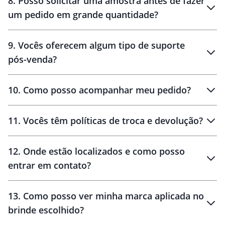
8
.
Posso solicitar uma amostra antes de fazer
um pedido em grande quantidade?
amostras
9
.
Vocês oferecem algum tipo de suporte
pós-venda?
amostras
10
.
Como posso acompanhar meu pedido?
11
.
Vocês têm políticas de troca e devolução?
12
.
Onde estão localizados e como posso
entrar em contato?
30 dias
90 dias
localizados
13
.
Como posso ver minha marca aplicada no
brinde escolhido?