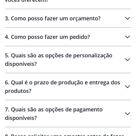
3
.
Como posso fazer um orçamento?
personalizados
4
.
Como posso fazer um pedido?
brinde
5
.
Quais são as opções de personalização
personalização
disponíveis?
amostra virtual
personalização
6
.
Qual é o prazo de produção e entrega dos
produtos?
7
.
Quais são as opções de pagamento
disponíveis?
10 dias
brinde
48 horas