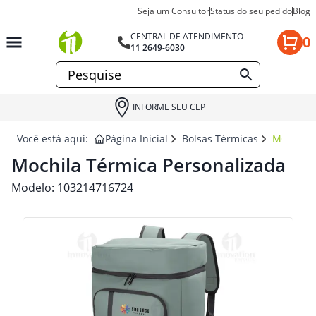
Seja um Consultor
Status do seu pedido
Blog
CENTRAL DE ATENDIMENTO
0
11 2649-6030
INFORME SEU CEP
Você está aqui:
Página Inicial
Bolsas Térmicas
MOCHILA
Mochila Térmica Personalizada
Modelo:
103214716724