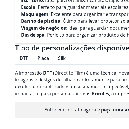
Escritório
: Ideal para organizar canetas, lápis e o
Escola
: Perfeito para guardar materiais escolare
Maquiagem
: Excelente para organizar e transp
Banho de piscina
: Ótimo para levar protetor sol
Viagem de negócios
: Ideal para guardar docume
Dia de spa
: Perfeito para organizar produtos de 
Tipo de personalizações disponíve
DTF
Placa
Silk
A impressão
DTF
(Direct to Film) é uma técnica inov
imagens e designs detalhados diretamente para uma 
excelente durabilidade e um acabamento impecável,
impactante para personalizar seus
Brindes
, a impr
Entre em contato agora e
peça uma am