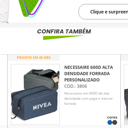
Clique e surpree
PRONTO EM 48 HRS
NECESSAIRE 600D ALTA
DENSIDADE FORRADA
PERSONALIZADO
COD.:
3806
Necessaire em 600D de alta
densidade com pega e interior
forrado
 em
no
cores