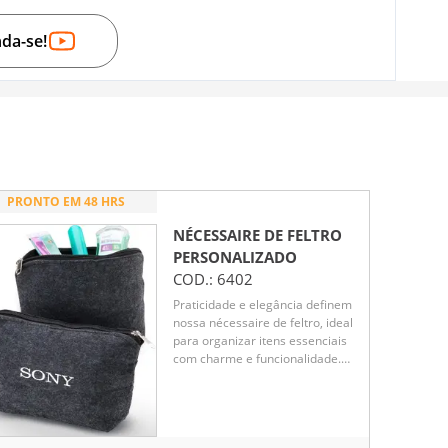
nda-se!
PRONTO EM 48 HRS
NÉCESSAIRE DE FELTRO
PERSONALIZADO
COD.:
6402
Praticidade e elegância definem
nossa nécessaire de feltro, ideal
para organizar itens essenciais
com charme e funcionalidade.
Versátil, pode ser utilizada
também como bolsinha,
adaptando-se a diferentes
ocasiões. Confeccionada em