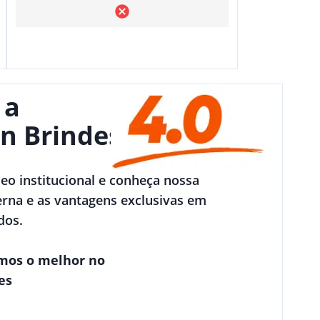
 a
n Brindes
deo institucional e conheça nossa
rna e as vantagens exclusivas em
dos.
mos o melhor no
es