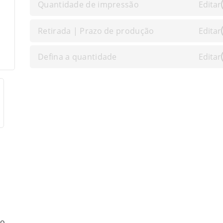
Quantidade de impressão
Editar
Retirada | Prazo de produção
Editar
Defina a quantidade
Editar
o,