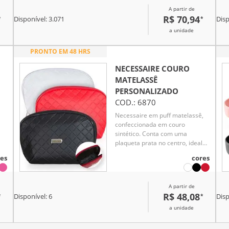
A partir de
R$ 70,94
*
*
s
Disponível:
3.071
Disp
a unidade
tes
PRONTO EM 48 HRS
e
NECESSAIRE COURO
e
MATELASSÊ
.
PERSONALIZADO
COD.:
6870
Necessaire em puff matelassê,
confeccionada em couro
sintético. Conta com uma
plaqueta prata no centro, ideal
para gravações personalizadas.
es
cores
Compacta e elegante, perfeita
para organizar itens pessoais de
forma prática e sofisticada.
A partir de
R$ 48,08
*
*
Disponível:
6
Disp
a unidade