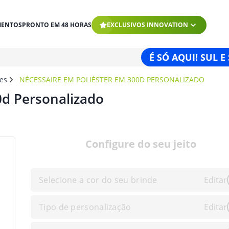
MENTOS
PRONTO EM 48 HORAS
EXCLUSIVOS INNOVATION
É SÓ AQUI! SUL E
es
NÉCESSAIRE EM POLIÉSTER EM 300D PERSONALIZADO
0d Personalizado
Configure do seu jeito
Selecione a cor do seu brinde
Editar
Tipo de personalização
Editar