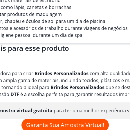
utros materiais de escritório
s como lápis, canetas e borrachas
ortar produtos de maquiagem
ar, chapéu e óculos de sol para um dia de piscina
ntos e acessórios de trabalho durante viagens de negócios
higiene pessoal durante um dia de spa.
is para esse produto
adora para criar
Brindes
Personalizado
s
com alta qualidade
ampla gama de materiais, incluindo tecidos, plásticos e m
 tornando-a ideal para
Brindes
Personalizado
s
que se dest
essão
DTF
é a escolha perfeita para garantir resultados imp
ostra virtual gratuita
para ter uma melhor experiência v
Garanta Sua Amostra Virtual!