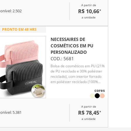
feltro, possui abertura em zíper
A partir de
que garante segurança e
R$ 10,66
*
facilidade no uso diário. Uma
onível:
2.502
excelente opção de brinde
a unidade
corporativo moderno, útil e com
ótimo potencial de
PRONTO EM 48 HRS
personalização.
NECESSAIRES DE
COSMÉTICOS EM PU
PERSONALIZADO
COD.:
5681
Bolsa de cosméticos em PU (21%
de PU reciclado e 30% poliéster
reciclado), com interior forrado
em poliéster reciclado (100%
rPET). Bolsa espaçosa com pega
cores
lateral para facilitar o transporte.
180 x 140 x 80mm
A partir de
R$ 78,45
*
onível:
5.381
a unidade