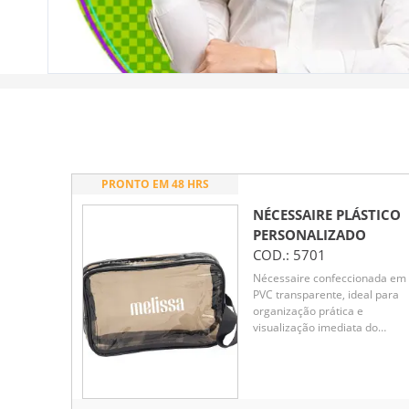
PRONTO EM 48 HRS
NÉCESSAIRE PLÁSTICO
PERSONALIZADO
COD.:
5701
Nécessaire confeccionada em
PVC transparente, ideal para
organização prática e
visualização imediata do
conteúdo. Possui fechamento
zíper que garante segurança 
armazenamento de itens
pessoais, cosméticos ou