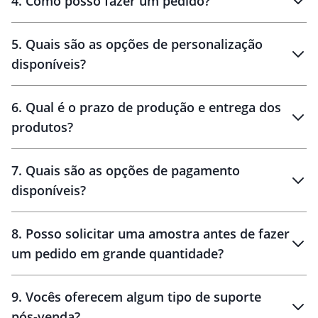
4
.
Como posso fazer um pedido?
brinde
5
.
Quais são as opções de personalização
personalização
disponíveis?
amostra virtual
personalização
6
.
Qual é o prazo de produção e entrega dos
produtos?
7
.
Quais são as opções de pagamento
disponíveis?
10 dias
brinde
48 horas
8
.
Posso solicitar uma amostra antes de fazer
um pedido em grande quantidade?
amostras
9
.
Vocês oferecem algum tipo de suporte
pós-venda?