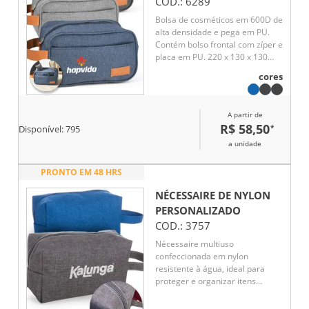
COD.:
6289
Bolsa de cosméticos em 600D de
alta densidade e pega em PU.
Contém bolso frontal com zíper e
placa em PU. 220 x 130 x 130
mm
cores
A partir de
R$ 58,50
*
Disponível:
795
a unidade
PRONTO EM 48 HRS
NÉCESSAIRE DE NYLON
PERSONALIZADO
COD.:
3757
Nécessaire multiuso
confeccionada em nylon
resistente à água, ideal para
proteger e organizar itens
pessoais no dia a dia. Possui
fechamento em zíper que