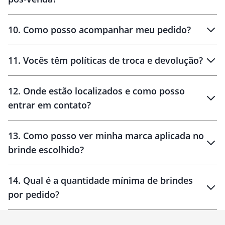
amostras
10
.
Como posso acompanhar meu pedido?
11
.
Vocês têm políticas de troca e devolução?
12
.
Onde estão localizados e como posso
entrar em contato?
30 dias
90 dias
localizados
13
.
Como posso ver minha marca aplicada no
brinde escolhido?
14
.
Qual é a quantidade mínima de brindes
por pedido?
brinde
Personalizado
1 unidade