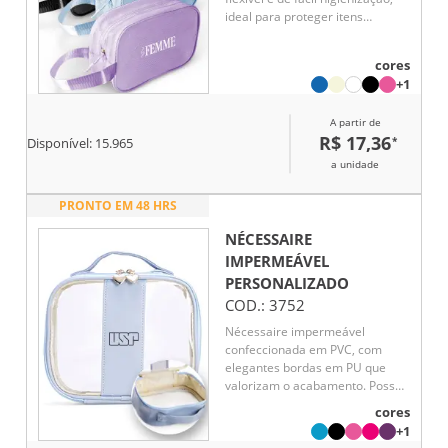
ideal para proteger itens
pessoais contra umidade. Possui
abertura e fechamento em zíper,
cores
garantindo segurança no
+1
armazenamento de cosméticos,
acessórios ou objetos de uso
A partir de
diário. Conta com alça lateral em
R$ 17,36
*
nylon, que facilita o transporte e
Disponível:
15.965
o manuseio em diferentes
a unidade
situações, como viagens,
academia ou rotina profissional.
PRONTO EM 48 HRS
Funcional e versátil, é um brinde
corporativo de ampla aceitação,
NÉCESSAIRE
associado à praticidade,
IMPERMEÁVEL
durabilidade e presença
PERSONALIZADO
constante da marca no cotidiano
COD.:
3752
do usuário.
Nécessaire impermeável
confeccionada em PVC, com
elegantes bordas em PU que
valorizam o acabamento. Possui
alça superior de mão para
cores
facilitar o transporte e
+1
fechamento em zíper,