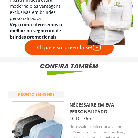
moderna e as vantagens
exclusivas em brindes
personalizados.
Veja como oferecemos o
melhor no segmento de
brindes promocionais.
Clique e surpreenda-se!
PRONTO EM 48 HRS
NÉCESSAIRE EM EVA
PERSONALIZADO
COD.:
7662
Nécessaire confeccionada em
EVA impermeável, material leve,
flexível e de fácil higienização,