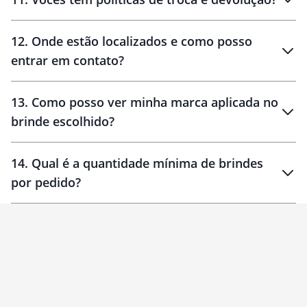
12
.
Onde estão localizados e como posso
entrar em contato?
30 dias
90 dias
localizados
13
.
Como posso ver minha marca aplicada no
brinde escolhido?
14
.
Qual é a quantidade mínima de brindes
por pedido?
brinde
Personalizado
1 unidade