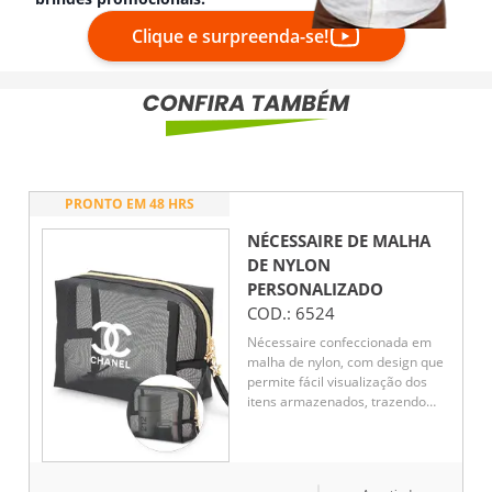
Clique e surpreenda-se!
PRONTO EM 48 HRS
NÉCESSAIRE DE MALHA
DE NYLON
PERSONALIZADO
COD.:
6524
Nécessaire confeccionada em
malha de nylon, com design que
permite fácil visualização dos
itens armazenados, trazendo
praticidade ao dia a dia. Leve e
funcional, é ideal para organizar
cosméticos e acessórios com
rapidez e eficiência. Os detalhes