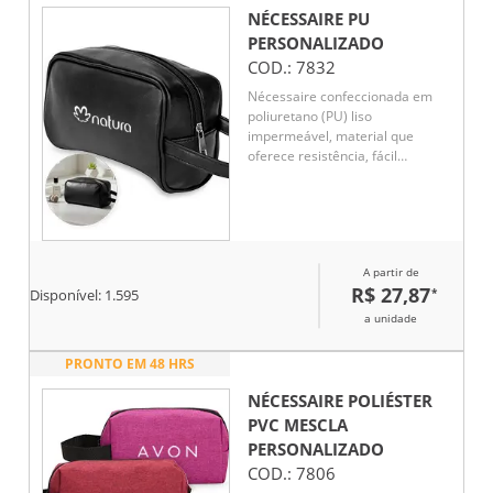
NÉCESSAIRE PU
PERSONALIZADO
COD.:
7832
Nécessaire confeccionada em
poliuretano (PU) liso
impermeável, material que
oferece resistência, fácil
manutenção e acabamento
uniforme. Possui fechamento em
zíper que garante segurança no
armazenamento de itens
pessoais, cosméticos ou
A partir de
acessórios. A alça lateral facilita
R$ 27,87
*
o transporte e o manuseio em
Disponível:
1.595
diferentes contextos, como
a unidade
viagens, academia ou rotina
profissional. Seu design
PRONTO EM 48 HRS
minimalista valoriza a aplicação
de marca de forma discreta e
NÉCESSAIRE POLIÉSTER
elegante. Um brinde corporativo
PVC MESCLA
funcional, durável e de ampla
PERSONALIZADO
aceitação, pensado para
COD.:
7806
integrar-se naturalmente ao dia
a dia do usuário.