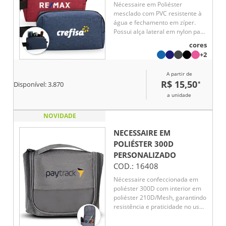
Nécessaire em Poliéster
mesclado com PVC resistente à
água e fechamento em zíper.
Possui alça lateral em nylon para
transporte e uma pequena alça
cores
para acesso de chaveiro ou
+2
gancho.
A partir de
R$ 15,50
*
Disponível:
3.870
a unidade
NOVIDADE
NECESSAIRE EM
POLIÉSTER 300D
PERSONALIZADO
COD.:
16408
Nécessaire confeccionada em
poliéster 300D com interior em
poliéster 210D/Mesh, garantindo
resistência e praticidade no uso
diário. Possui fechamento em
zíper e divisórias internas que