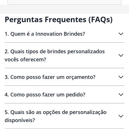
manuseio em viagens, academia
ou rotina profissional. Funcional
e versátil, é um brinde
corporativo de fácil aceitação,
Perguntas Frequentes (FAQs)
associado à organização,
durabilidade e uso recorrente,
mantendo a marca presente em
1
.
Quem é a Innovation Brindes?
diferentes momentos da rotina.
Innovation Brindes
2
.
Quais tipos de brindes personalizados
Brindes
personalizados
vocês oferecem?
3
.
Como posso fazer um orçamento?
personalizados
4
.
Como posso fazer um pedido?
brinde
5
.
Quais são as opções de personalização
personalização
disponíveis?
amostra virtual