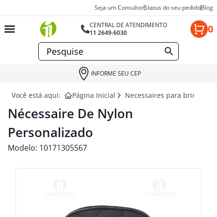
Seja um Consultor
Status do seu pedido
Blog
CENTRAL DE ATENDIMENTO
0
11 2649-6030
INFORME SEU CEP
Você está aqui:
Página Inicial
Necessaires para brindes
Nécessaire De Nylon
Personalizado
Modelo:
10171305567