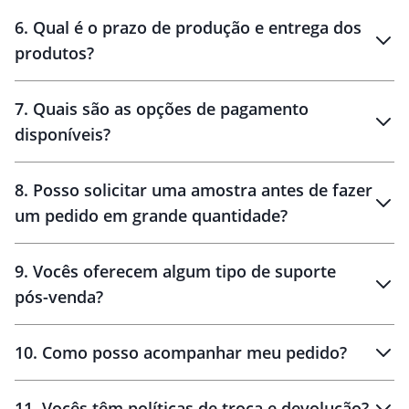
personalização
6
.
Qual é o prazo de produção e entrega dos
produtos?
7
.
Quais são as opções de pagamento
disponíveis?
10 dias
brinde
48 horas
8
.
Posso solicitar uma amostra antes de fazer
um pedido em grande quantidade?
amostras
9
.
Vocês oferecem algum tipo de suporte
pós-venda?
amostras
10
.
Como posso acompanhar meu pedido?
11
.
Vocês têm políticas de troca e devolução?