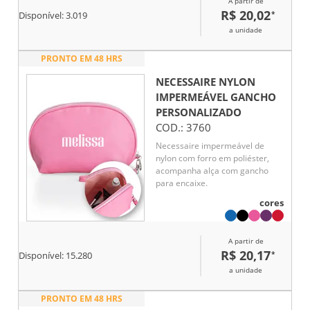
A partir de
em dourado no zíper agregam
R$ 20,02
*
Disponível:
3.019
elegância e sofisticação ao
acabamento, tornando-a uma
a unidade
excelente opção de brinde
corporativo moderno e atrativo.
PRONTO EM 48 HRS
NECESSAIRE NYLON
IMPERMEÁVEL GANCHO
PERSONALIZADO
COD.:
3760
Necessaire impermeável de
nylon com forro em poliéster,
acompanha alça com gancho
para encaixe.
cores
A partir de
R$ 20,17
*
Disponível:
15.280
a unidade
PRONTO EM 48 HRS