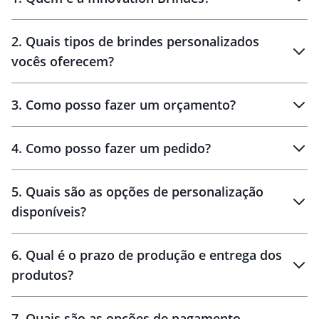
Innovation Brindes
2
.
Quais tipos de brindes personalizados
Brindes
personalizados
vocês oferecem?
3
.
Como posso fazer um orçamento?
personalizados
4
.
Como posso fazer um pedido?
brinde
5
.
Quais são as opções de personalização
personalização
disponíveis?
amostra virtual
personalização
6
.
Qual é o prazo de produção e entrega dos
produtos?
7
.
Quais são as opções de pagamento