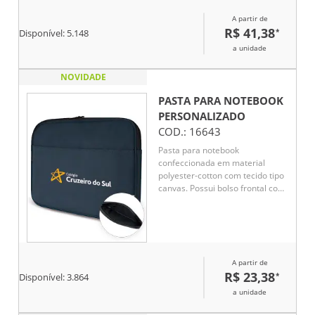
A partir de
R$ 41,38
*
Disponível:
5.148
a unidade
NOVIDADE
PASTA PARA NOTEBOOK
PERSONALIZADO
COD.:
16643
Pasta para notebook
confeccionada em material
polyester-cotton com tecido tipo
canvas. Possui bolso frontal com
interior acolchoado e
compartimento interno
compatível com notebooks de
até 15,6 polegadas, oferecendo
praticidade e proteção no
A partir de
transporte.
R$ 23,38
*
Disponível:
3.864
a unidade