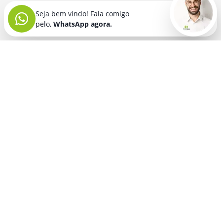
Seja bem vindo! Fala comigo
pelo,
WhatsApp agora.
Seja bem vindo! Fala comigo
pelo,
WhatsApp agora.
BRINDES PERSONALIZADOS
SEGMENTOS
Acessórios De
Guarda Chuva E
Academia para brindes
Celular E Tablet
Guarda Sol
para
Advocacia para brindes
para brindes
brindes
Automotivo para brindes
Acessórios
Kit Churrasco
Técnologicos
para brindes
Churrascaria para brindes
para brindes
Kit Executivo
Corporativo para brindes
Agendas E
para brindes
Calendários
Dia da Mulher para brindes
Kit Queijo E Kit
para brindes
Pizza
para
Dia das Criancas para brindes
Beleza &
brindes