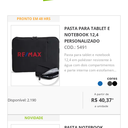
PRONTO EM 48 HRS
PASTA PARA TABLET E
NOTEBOOK 12,4
PERSONALIZADO
COD.:
5491
Pasta para tablet e notebook
12,4 em poliéster resistente à
água com dois compartimentos
e parte interna com estofamento
aveludado.
cores
A partir de
R$ 40,37
*
Disponível:
2.190
a unidade
NOVIDADE
PASTA NOTEBOOK