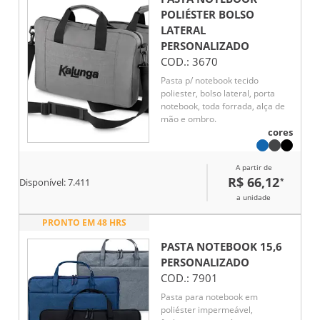
POLIÉSTER BOLSO
LATERAL
PERSONALIZADO
COD.:
3670
Pasta p/ notebook tecido
poliester, bolso lateral, porta
notebook, toda forrada, alça de
mão e ombro.
cores
A partir de
R$ 66,12
*
Disponível:
7.411
a unidade
PRONTO EM 48 HRS
PASTA NOTEBOOK 15,6
PERSONALIZADO
COD.:
7901
Pasta para notebook em
poliéster impermeável,