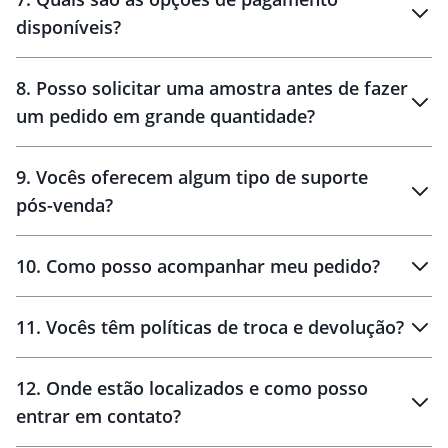
disponíveis?
10 dias
brinde
48 horas
8
.
Posso solicitar uma amostra antes de fazer
um pedido em grande quantidade?
amostras
9
.
Vocês oferecem algum tipo de suporte
pós-venda?
amostras
10
.
Como posso acompanhar meu pedido?
11
.
Vocês têm políticas de troca e devolução?
12
.
Onde estão localizados e como posso
entrar em contato?
30 dias
90 dias