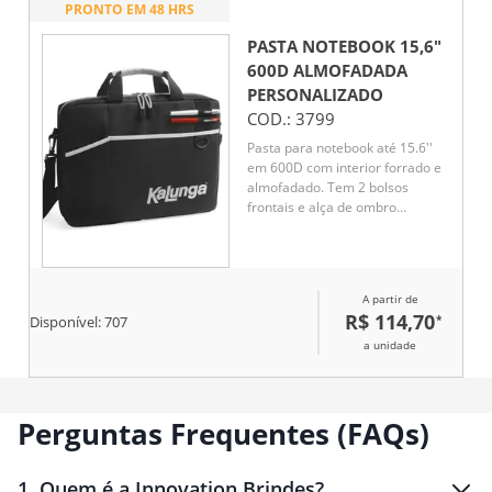
PRONTO EM 48 HRS
PASTA NOTEBOOK 15,6"
600D ALMOFADADA
PERSONALIZADO
COD.:
3799
Pasta para notebook até 15.6''
em 600D com interior forrado e
almofadado. Tem 2 bolsos
frontais e alça de ombro
ajustável. Suporte para
canetas(canetas não inclusas).
A partir de
R$ 114,70
*
Disponível:
707
a unidade
Perguntas Frequentes (FAQs)
1
.
Quem é a Innovation Brindes?