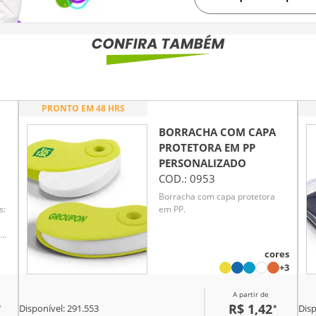
PRONTO EM 48 HRS
BORRACHA COM CAPA
PROTETORA EM PP
PERSONALIZADO
COD.:
0953
Borracha com capa protetora
s:
em PP.
cores
+3
A partir de
R$ 1,42
*
*
Disponível:
291.553
Disp
to