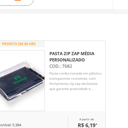
PRONTO EM 48 HRS
PASTA ZIP ZAP MÉDIA
PERSONALIZADO
COD.:
7682
Pasta confeccionada em plástico
transparente resistente, com
fechamento zip zap deslizante
que garante praticidade e
segurança para documentos.
Ideal para organização no dia a
dia corporativo, é uma opção
funcional e de ótimo custo-
benefício como brinde
A partir de
promocional.
R$ 6,19
*
onível:
5.384