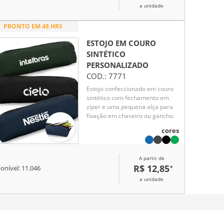
a unidade
PRONTO EM 48 HRS
ESTOJO EM COURO
SINTÉTICO
PERSONALIZADO
COD.:
7771
Estojo confeccionado em couro
sintético com fechamento em
zíper e uma pequena alça para
fixação em chaveiro ou gancho.
cores
A partir de
R$ 12,85
*
onível:
11.046
a unidade