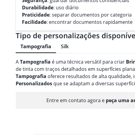
Segurança
: guardar documentos confidenciais
Durabilidade
: uso diário
Praticidade
: separar documentos por categoria
Facilidade
: encontrar documentos rapidamente
Tipo de personalizações disponíve
Tampografia
Silk
A
Tampografia
é uma técnica versátil para criar
Bri
de tinta com traços detalhados em superfícies planas
Tampografia
oferece resultados de alta qualidade
Personalizado
s
que se adaptam a diversas superfíci
Entre em contato agora e
peça uma am