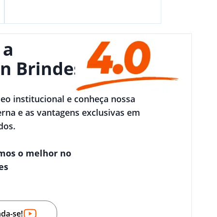
 a
n Brindes
deo institucional e conheça nossa
rna e as vantagens exclusivas em
dos.
mos o melhor no
es
nda-se!