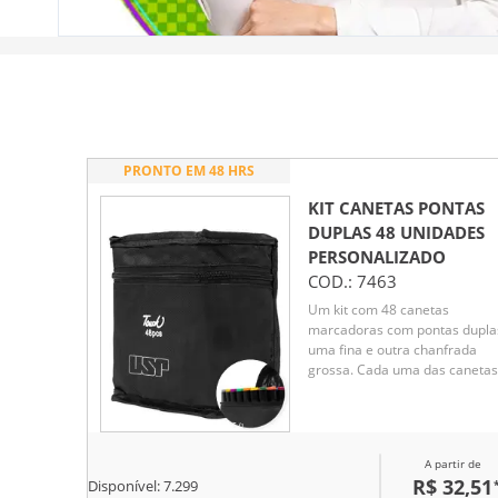
PRONTO EM 48 HRS
KIT CANETAS PONTAS
DUPLAS 48 UNIDADES
PERSONALIZADO
COD.:
7463
Um kit com 48 canetas
marcadoras com pontas dupla
uma fina e outra chanfrada
grossa. Cada uma das canetas
possui corpo leve em plástico,
projetado com foco na
ergonomia, o que torna seu
manuseio simples e agradável
A partir de
até mesmo em períodos
R$ 32,51
Disponível:
7.299
prolongados. Este é um conjun