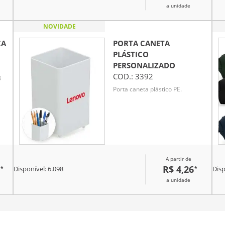
a unidade
a
 as
NOVIDADE
CA
PORTA CANETA
PLÁSTICO
e
PERSONALIZADO
COD.:
3392
8
Porta caneta plástico PE.
A partir de
R$ 4,26
*
*
Disponível:
6.098
Disp
a unidade