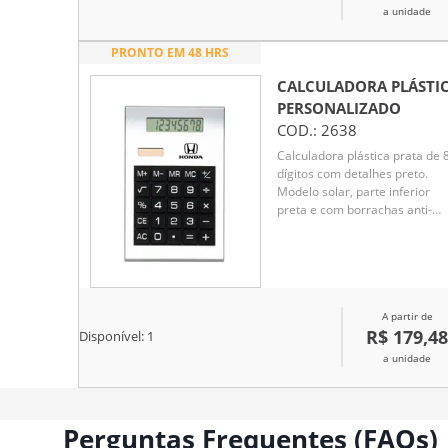
que, através de toda a sua
a unidade
versatilidade com as pontas e 
variedade de cores, traz todas
PRONTO EM 48 HRS
possibilidades criativas para
pintar, desenhar, escrever ou
CALCULADORA PLÁSTI
marcar textos. Acompanham
PERSONALIZADO
bolsa para facilitar o transport
COD.:
2638
do kit.
Calculadora plástica prata de 
dígitos com detalhes preto.
Modelo solar, parte inferior
preta e com borrachas anti-
deslizantes. Acompanha uma
bateria L1131
A partir de
R$ 179,48
Disponível:
1
a unidade
Perguntas Frequentes (FAQs)