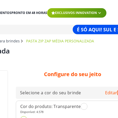
MENTOS
PRONTO EM 48 HORAS
EXCLUSIVOS INNOVATION
É SÓ AQUI! SUL E
para brindes
PASTA ZIP ZAP MÉDIA PERSONALIZADA
ada
Configure do seu jeito
Selecione a cor do seu brinde
Editar
Cor do produto:
Transparente
Disponível:
4.578