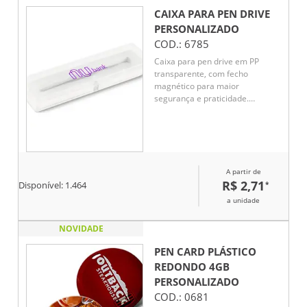
CAIXA PARA PEN DRIVE
PERSONALIZADO
COD.:
6785
Caixa para pen drive em PP
transparente, com fecho
magnético para maior
segurança e praticidade.
Medidas: 167 x 44 x 21 mm.
Produto exclusivo para venda
conjunta com pen drive, ideal
para apresentação e proteção
do item.
A partir de
R$ 2,71
*
Disponível:
1.464
a unidade
NOVIDADE
PEN CARD PLÁSTICO
REDONDO 4GB
PERSONALIZADO
COD.:
0681