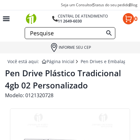
Seja um Consultor
Status do seu pedido
Blog
CENTRAL DE ATENDIMENTO
0
11 2649-6030
INFORME SEU CEP
Você está aqui:
Página Inicial
Pen Drives e Embalagens de
Pen Drive Plástico Tradicional
4gb 02 Personalizado
Modelo:
0121320728