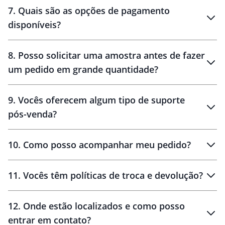
7
.
Quais são as opções de pagamento
disponíveis?
10 dias
brinde
48 horas
8
.
Posso solicitar uma amostra antes de fazer
um pedido em grande quantidade?
amostras
9
.
Vocês oferecem algum tipo de suporte
pós-venda?
amostras
10
.
Como posso acompanhar meu pedido?
11
.
Vocês têm políticas de troca e devolução?
12
.
Onde estão localizados e como posso
entrar em contato?
30 dias
90 dias