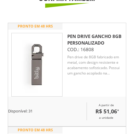
PRONTO EM 48 HRS
PEN DRIVE GANCHO 8GB
PERSONALIZADO
COD.:
16808
Pen drive de 8GB fabricado em
metal, com design resistente e
acabamento sofisticado. Possui
um gancho acoplado na
extremidade, acionado por um
pino deslizante que, ao ser
puxado, libera a abertura para
fixação em chaves, mochilas ou
acessórios. Uma opção prática e
A partir de
funcional para brindes
R$ 51,06
*
corporativos.
Disponível:
31
a unidade
PRONTO EM 48 HRS