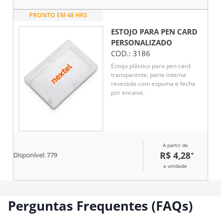
PRONTO EM 48 HRS
ESTOJO PARA PEN CARD
PERSONALIZADO
COD.:
3186
Estojo plástico para pen card
transparente, parte interna
revestida com espuma e fecha
por encaixe.
A partir de
R$ 4,28
*
Disponível:
779
a unidade
Perguntas Frequentes (FAQs)