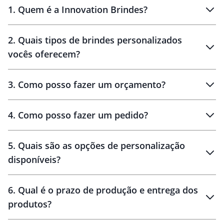
1
.
Quem é a Innovation Brindes?
Innovation Brindes
2
.
Quais tipos de brindes personalizados
Brindes
personalizados
vocês oferecem?
3
.
Como posso fazer um orçamento?
personalizados
4
.
Como posso fazer um pedido?
brinde
5
.
Quais são as opções de personalização
personalização
disponíveis?
amostra virtual
personalização
6
.
Qual é o prazo de produção e entrega dos
produtos?