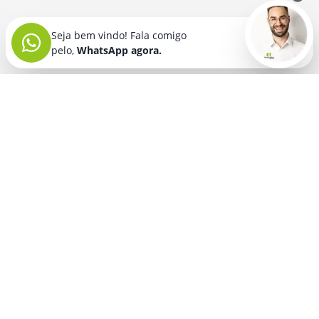
Seja bem vindo! Fala comigo
pelo,
WhatsApp agora.
Seja bem vindo! Fala comigo
pelo,
WhatsApp agora.
BRINDES PERSONALIZADOS
SEGMENTOS
Acessórios De
Guarda Chuva E
Academia para brindes
Celular E Tablet
Guarda Sol
para
Advocacia para brindes
para brindes
brindes
Automotivo para brindes
Acessórios
Kit Churrasco
Técnologicos
para brindes
Churrascaria para brindes
para brindes
Kit Executivo
Corporativo para brindes
Agendas E
para brindes
Calendários
Dia da Mulher para brindes
Kit Queijo E Kit
para brindes