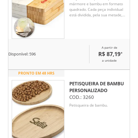
mármore e bambu em formato
quadrado. Cada peça individual
está dividida, pela sua metade,
em mármore e bambu.
Fornecido em caixa presente em
papel kraft reciclado.
Certificação EU Food Grade. A
cor e o resultado da impressão
A partir de
nos materiais naturais pode
R$ 87,19
*
variar entre produtos. 100 x 100
Disponível:
596
x 10 mm
a unidade
PRONTO EM 48 HRS
PETISQUEIRA DE BAMBU
PERSONALIZADO
COD.:
3260
Petisqueira de bambu.