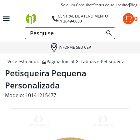
Seja um Consultor
Status do seu pedido
Blog
CENTRAL DE ATENDIMENTO
0
11 2649-6030
INFORME SEU CEP
Você está aqui:
Página Inicial
Tábuas e Petisqueiras para 
Petisqueira Pequena
Personalizada
Modelo:
10141215477