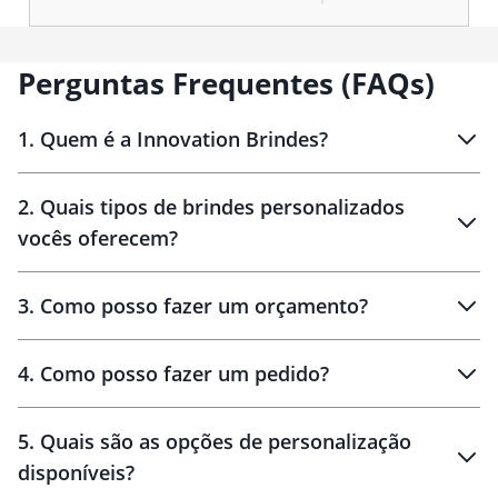
Perguntas Frequentes (FAQs)
1
.
Quem é a Innovation Brindes?
Innovation Brindes
2
.
Quais tipos de brindes personalizados
Brindes
personalizados
vocês oferecem?
3
.
Como posso fazer um orçamento?
personalizados
4
.
Como posso fazer um pedido?
brinde
5
.
Quais são as opções de personalização
personalização
disponíveis?
amostra virtual