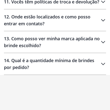
11
.
Vocês têm políticas de troca e devolução?
12
.
Onde estão localizados e como posso
entrar em contato?
30 dias
90 dias
localizados
13
.
Como posso ver minha marca aplicada no
brinde escolhido?
14
.
Qual é a quantidade mínima de brindes
por pedido?
brinde
Personalizado
1 unidade