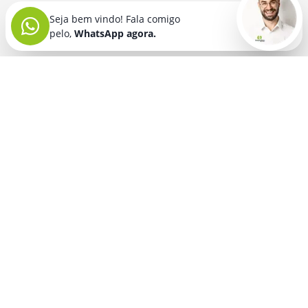
Seja bem vindo! Fala comigo
pelo,
WhatsApp agora.
Seja bem vindo! Fala comigo
pelo,
WhatsApp agora.
BRINDES PERSONALIZADOS
SEGMENTOS
Acessórios De
Guarda Chuva E
Academia para brindes
Celular E Tablet
Guarda Sol
para
Advocacia para brindes
para brindes
brindes
Automotivo para brindes
Acessórios
Kit Churrasco
Técnologicos
para brindes
Churrascaria para brindes
para brindes
Kit Executivo
Corporativo para brindes
Agendas E
para brindes
Calendários
Dia da Mulher para brindes
Kit Queijo E Kit
para brindes
Pizza
para
Dia das Criancas para brindes
Beleza &
brindes