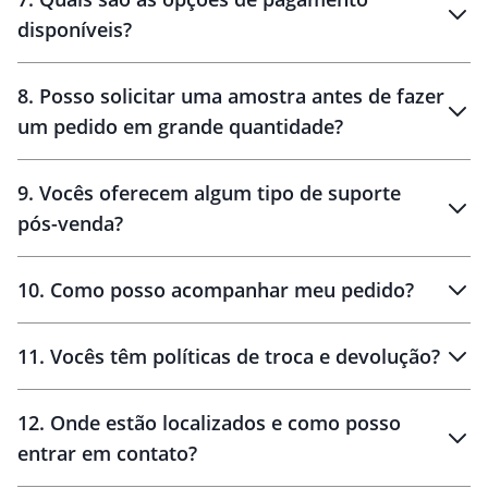
disponíveis?
10 dias
brinde
48 horas
8
.
Posso solicitar uma amostra antes de fazer
um pedido em grande quantidade?
amostras
9
.
Vocês oferecem algum tipo de suporte
pós-venda?
amostras
10
.
Como posso acompanhar meu pedido?
11
.
Vocês têm políticas de troca e devolução?
12
.
Onde estão localizados e como posso
entrar em contato?
30 dias
90 dias