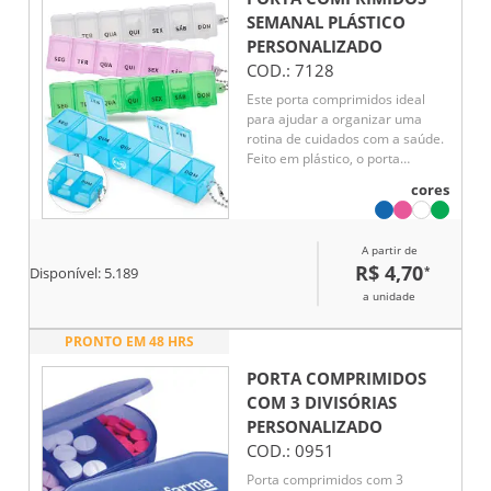
SEMANAL PLÁSTICO
PERSONALIZADO
COD.:
7128
Este porta comprimidos ideal
para ajudar a organizar uma
rotina de cuidados com a saúde.
Feito em plástico, o porta
comprimidos contém sete
cores
divisórias com capacidade de até
10 ml. cada compartimento é
marcada com o nome de um dia
A partir de
da semana abreviado, tudo para
R$ 4,70
*
Disponível:
5.189
facilitar a separação precisa de
medicamentos para uso de
a unidade
forma contínua. Além disso,
acompanha uma corrente de
PRONTO EM 48 HRS
bolinhas para encaixar no porta
comprimidos e pendurá-lo em
PORTA COMPRIMIDOS
um chaveiro ou alça.
COM 3 DIVISÓRIAS
PERSONALIZADO
COD.:
0951
Porta comprimidos com 3