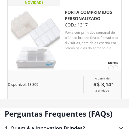
NOVIDADE
PORTA COMPRIMIDOS
PERSONALIZADO
COD.:
1317
Porta comprimidos semanal de
plástico branco fosco. Possui oito
divisórias, sete delas escrito em
relevo os dias da semana e a
última escrito "reserva".
cores
A partir de
R$ 3,14
*
Disponível:
18.809
a unidade
Perguntas Frequentes (FAQs)
1
.
Quem é a Innovation Brindes?