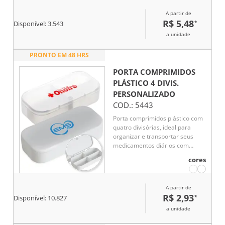
que o torna prático para
A partir de
armazenar medicamentos e fácil
R$ 5,48
*
Disponível:
3.543
de limpar. Seu tamanho
compacto permite levá-lo com
a unidade
toda a comodidade dentro de
bolsas, malas e mochilas,
PRONTO EM 48 HRS
excelente para viagens.
PORTA COMPRIMIDOS
PLÁSTICO 4 DIVIS.
PERSONALIZADO
COD.:
5443
Porta comprimidos plástico com
quatro divisórias, ideal para
organizar e transportar seus
medicamentos diários com
praticidade. Compacto e leve,
cores
cabe facilmente em bolsas ou
bolsos, sendo perfeito para
viagens ou uso diário. Garanta
A partir de
uma rotina de medicamentos
R$ 2,93
*
Disponível:
10.827
organizada e sem complicações.
a unidade