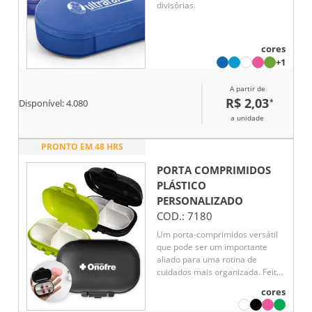
divisórias.
cores
+1
A partir de
R$ 2,03
*
Disponível:
4.080
a unidade
PRONTO EM 48 HRS
PORTA COMPRIMIDOS
PLÁSTICO
PERSONALIZADO
COD.:
7180
Um porta-comprimidos versátil
que pode ser um importante
aliado para uma rotina de
cuidados mais organizada. Feito
em plástico, possui
cores
compartimento removível
dividido em quatro divisórias, o