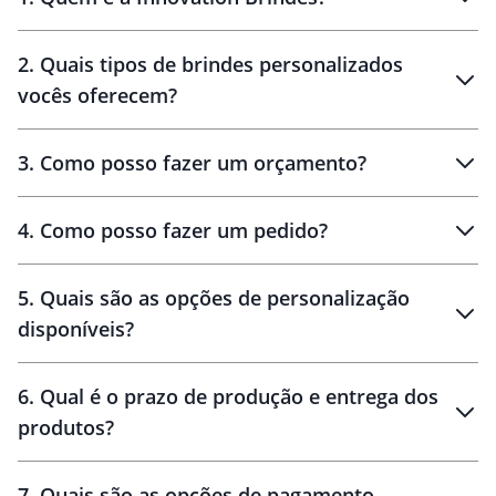
Innovation Brindes
2
.
Quais tipos de brindes personalizados
Brindes
personalizados
vocês oferecem?
3
.
Como posso fazer um orçamento?
personalizados
4
.
Como posso fazer um pedido?
brinde
5
.
Quais são as opções de personalização
personalização
disponíveis?
amostra virtual
personalização
6
.
Qual é o prazo de produção e entrega dos
produtos?
7
.
Quais são as opções de pagamento