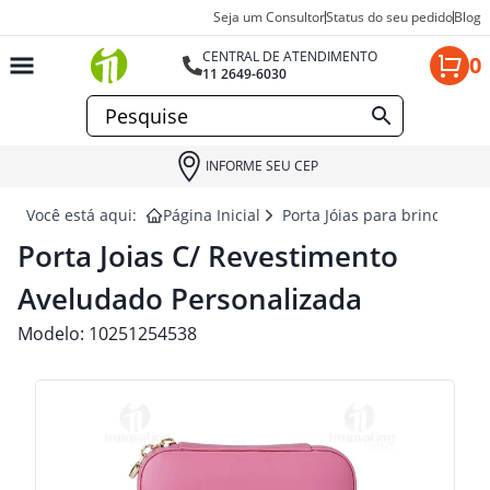
Seja um Consultor
Status do seu pedido
Blog
CENTRAL DE ATENDIMENTO
0
11 2649-6030
INFORME SEU CEP
Você está aqui:
Página Inicial
Porta Jóias para brindes
P
Porta Joias C/ Revestimento
Aveludado Personalizada
Modelo:
10251254538