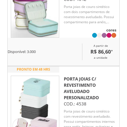
Porta joias de couro sintético
com dois compartimentos de
revestimento aveludado. Possui
compartimento para anéis,
brincos, pulseiras e colares.
cores
A partir de
R$ 86,60
*
Disponível:
3.000
a unidade
PRONTO EM 48 HRS
PORTA JOIAS C/
REVESTIMENTO
AVELUDADO
PERSONALIZADO
COD.:
4538
Porta joias de couro sintético
com revestimento aveludado.
Possui compartimentos internos
para anéis, brincos, pulseiras e