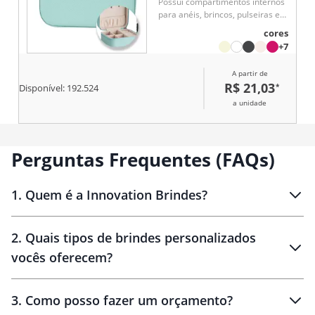
Possui compartimentos internos
para anéis, brincos, pulseiras e
colares.
cores
+7
A partir de
R$ 21,03
*
Disponível:
192.524
a unidade
Perguntas Frequentes (FAQs)
1
.
Quem é a Innovation Brindes?
Innovation Brindes
2
.
Quais tipos de brindes personalizados
Brindes
personalizados
vocês oferecem?
3
.
Como posso fazer um orçamento?