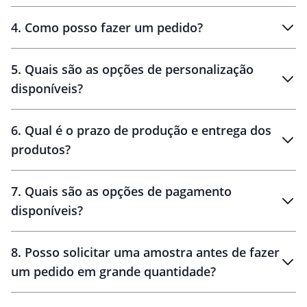
personalizados
4
.
Como posso fazer um pedido?
brinde
5
.
Quais são as opções de personalização
personalização
disponíveis?
amostra virtual
personalização
6
.
Qual é o prazo de produção e entrega dos
produtos?
7
.
Quais são as opções de pagamento
disponíveis?
10 dias
brinde
48 horas
8
.
Posso solicitar uma amostra antes de fazer
um pedido em grande quantidade?
amostras