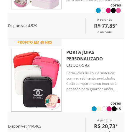
colares.
cores
A partir de
R$ 77,85
*
Disponível:
4.529
a unidade
PRONTO EM 48 HRS
PORTA JOIAS
PERSONALIZADO
COD.:
6592
Porta-joias de couro sintético
com revestimento aveludado.
Cada compartimento interno é
pensado para guardar anéis,
brincos, pulseiras e colares com
elegância e organização.
cores
+5
A partir de
R$ 20,73
*
Disponível:
114.463