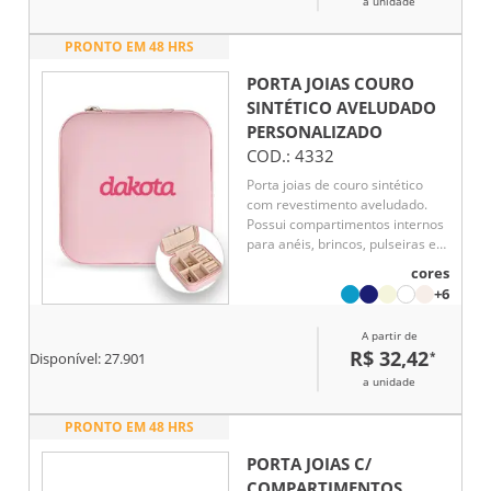
a unidade
PRONTO EM 48 HRS
PORTA JOIAS COURO
SINTÉTICO AVELUDADO
PERSONALIZADO
COD.:
4332
Porta joias de couro sintético
com revestimento aveludado.
Possui compartimentos internos
para anéis, brincos, pulseiras e
colares.
cores
+6
A partir de
R$ 32,42
*
Disponível:
27.901
a unidade
PRONTO EM 48 HRS
PORTA JOIAS C/
COMPARTIMENTOS