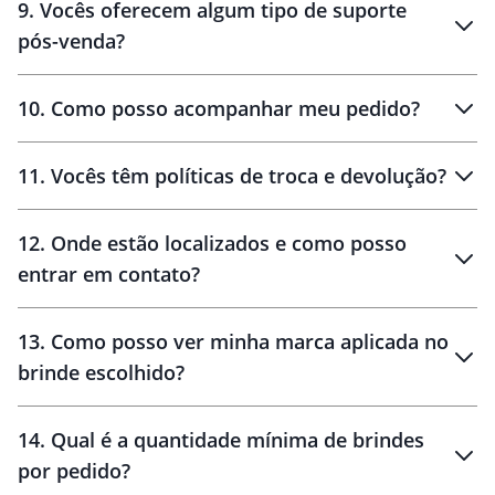
9
.
Vocês oferecem algum tipo de suporte
pós-venda?
amostras
10
.
Como posso acompanhar meu pedido?
11
.
Vocês têm políticas de troca e devolução?
12
.
Onde estão localizados e como posso
entrar em contato?
30 dias
90 dias
localizados
13
.
Como posso ver minha marca aplicada no
brinde escolhido?
14
.
Qual é a quantidade mínima de brindes
por pedido?
brinde
Personalizado