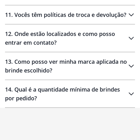
11
.
Vocês têm políticas de troca e devolução?
12
.
Onde estão localizados e como posso
entrar em contato?
30 dias
90 dias
localizados
13
.
Como posso ver minha marca aplicada no
brinde escolhido?
14
.
Qual é a quantidade mínima de brindes
por pedido?
brinde
Personalizado
1 unidade