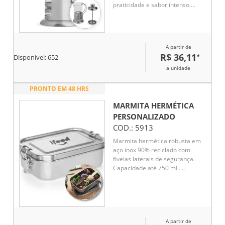
praticidade e sabor intenso.
Produzida em vidro, possui alça
e detalhes em inox, além de
tampa com êmbolo e filtro em
tela de inox. Um item elegante e
A partir de
funcional, perfeito para brindes
R$ 36,11
*
Disponível:
652
corporativos sofisticados.
a unidade
PRONTO EM 48 HRS
MARMITA HERMÉTICA
PERSONALIZADO
COD.:
5913
Marmita hermética robusta em
aço inox 90% reciclado com
fivelas laterais de segurança.
Capacidade até 750 mL.
Fornecida em caixa presente em
papel kraft reciclado.
Certificação EU Food Grade. 170
x 119 x 57 mm
A partir de