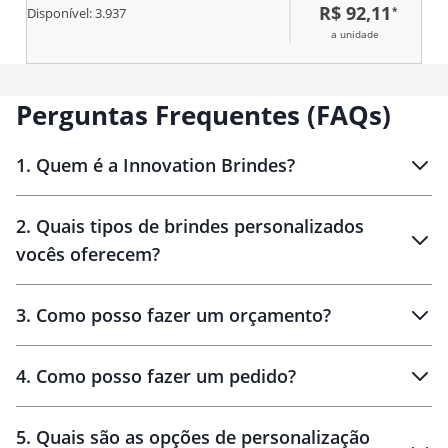
R$ 92,11
*
Disponível:
3.937
a unidade
Perguntas Frequentes (FAQs)
1
.
Quem é a Innovation Brindes?
Innovation Brindes
2
.
Quais tipos de brindes personalizados
Brindes
personalizados
vocês oferecem?
3
.
Como posso fazer um orçamento?
personalizados
4
.
Como posso fazer um pedido?
brinde
5
.
Quais são as opções de personalização