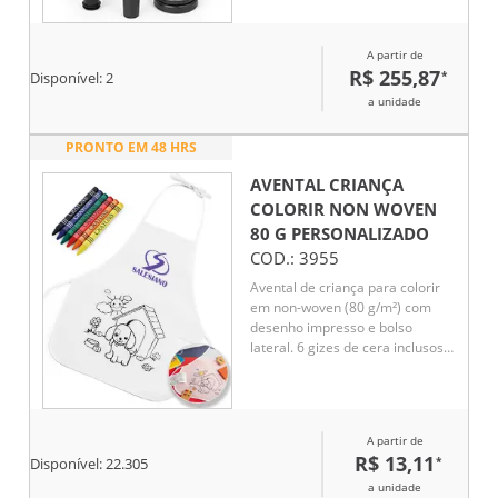
A partir de
R$ 255,87
*
Disponível:
2
a unidade
PRONTO EM 48 HRS
AVENTAL CRIANÇA
COLORIR NON WOVEN
80 G
PERSONALIZADO
COD.:
3955
Avental de criança para colorir
em non-woven (80 g/m²) com
desenho impresso e bolso
lateral. 6 gizes de cera inclusos.
380 x 430 mm
A partir de
R$ 13,11
*
Disponível:
22.305
a unidade