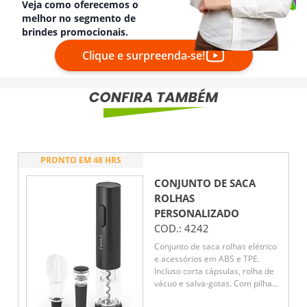
Veja como oferecemos o
melhor no segmento de
brindes promocionais.
Clique e surpreenda-se!
PRONTO EM 48 HRS
CONJUNTO DE SACA
ROLHAS
PERSONALIZADO
COD.:
4242
Conjunto de saca rolhas elétrico
e acessórios em ABS e TPE.
Incluso corta cápsulas, rolha de
vácuo e salva-gotas. Com pilhas
incluídas.