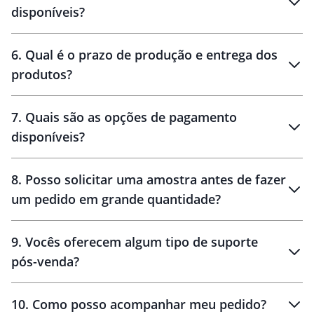
personalização
disponíveis?
amostra virtual
personalização
6
.
Qual é o prazo de produção e entrega dos
produtos?
7
.
Quais são as opções de pagamento
disponíveis?
10 dias
brinde
48 horas
8
.
Posso solicitar uma amostra antes de fazer
um pedido em grande quantidade?
amostras
9
.
Vocês oferecem algum tipo de suporte
pós-venda?
amostras
10
.
Como posso acompanhar meu pedido?