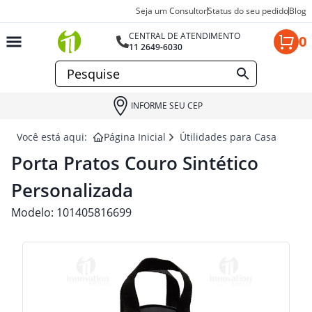
Seja um Consultor
Status do seu pedido
Blog
CENTRAL DE ATENDIMENTO
0
11 2649-6030
INFORME SEU CEP
Você está aqui:
Página Inicial
Útilidades para Casa e Deco
Porta Pratos Couro Sintético
Personalizada
Modelo:
101405816699