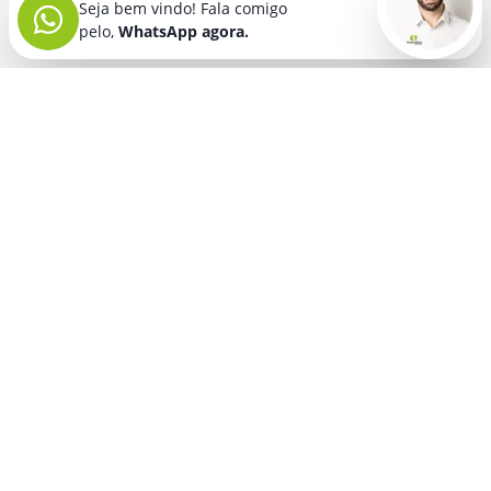
Seja bem vindo! Fala comigo
pelo,
WhatsApp agora.
Seja bem vindo! Fala comigo
pelo,
WhatsApp agora.
BRINDES PERSONALIZADOS
SEGMENTOS
Acessórios De
Guarda Chuva E
Academia para brindes
Celular E Tablet
Guarda Sol
para
Advocacia para brindes
para brindes
brindes
Automotivo para brindes
Acessórios
Kit Churrasco
Técnologicos
para brindes
Churrascaria para brindes
para brindes
Kit Executivo
Corporativo para brindes
Agendas E
para brindes
Calendários
Dia da Mulher para brindes
Kit Queijo E Kit
para brindes
Pizza
para
Dia das Criancas para brindes
Beleza &
brindes
Dia das Maes para brindes
Autocuidado
Kit Vinho
para
para brindes