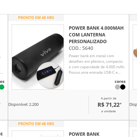
PRONTO EM 48 HRS
POWER BANK 4.000MAH
COM LANTERNA
PERSONALIZADO
COD.:
5640
,
Power bank em metal com
e
detalhes em plástico, compacto
e com capacidade de 4.000 mAh.
ta
Possui uma entrada USB-C e
a
uma saída USB, oferecendo
es
cores
versatilidade para recarregar
dispositivos e a própria bateria.
Conta com lanterna integrada de
A partir de
.
alto alcance para uso
R$ 71,22
*
*
Disponível:
2.200
Disp
emergencial. Acompanha cabo
USB-C, sendo uma solução
a unidade
prática para o dia a dia.
PRONTO EM 48 HRS
H
POWER BANK