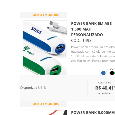
PRONTO EM 48 HRS
POWER BANK EM ABS
1.500 MAH
PERSONALIZADO
COD.:
1498
Power bank produzida em ABS
equipada com célula de lítio d
1.500 mAh e vida útil estimada
em 500 ciclos. Possui uma por
de entrada USB-C para recarg
cor
e uma porta USB-A de saída
para carregamento de
dispositivos. Acompanha cabo
A partir de
USB-C para recarga da bateria
R$ 40,41
Disponível:
3.413
a unidade
PRONTO EM 48 HRS
POWER BANK 5.000MA