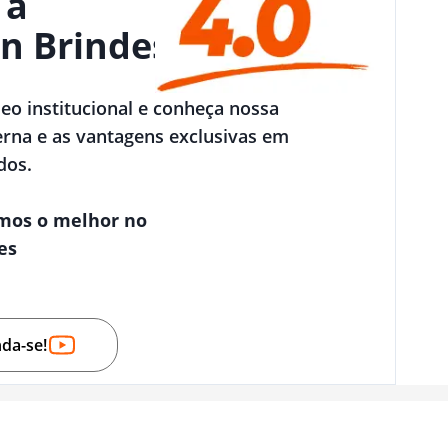
 a
n Brindes
deo institucional e conheça nossa
rna e as vantagens exclusivas em
dos.
mos o melhor no
es
nda-se!