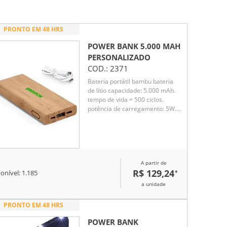
PRONTO EM 48 HRS
POWER BANK 5.000 MAH
PERSONALIZADO
COD.:
2371
Bateria portátil bambu bateria
de lítio capacidade: 5.000 mAh.
tempo de vida = 500 ciclos.
potência de carregamento: 5W.
entrada 5V/2A e saída 5V/1-2A.
indicador de carga. 1 porta micro
USB, 1 porta USB tipo C e 1 porta
USB. Incluso cabo USB/micro
USB para carregar a bateria.
A partir de
R$ 129,24
*
onível:
1.185
a unidade
PRONTO EM 48 HRS
POWER BANK