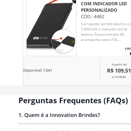
COM INDICADOR LED
PERSONALIZADO
COD.:
4482
Carregador portátil plástico c
5.000mAh e indicador led de
bateria. Possui entrada V8,
acompanha cabo USB,
adaptador lightning e adaptad
cor
tipo-C
A partir de
R$ 109,51
Disponível:
7.641
a unidade
Perguntas Frequentes (FAQs)
1
.
Quem é a Innovation Brindes?
Innovation Brindes