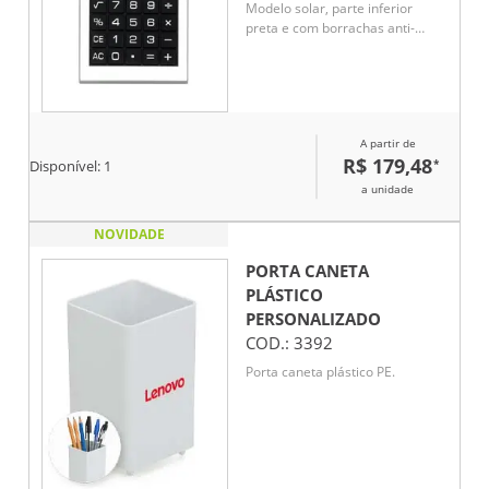
Modelo solar, parte inferior
preta e com borrachas anti-
deslizantes. Acompanha uma
bateria L1131
A partir de
R$ 179,48
*
Disponível:
1
a unidade
NOVIDADE
PORTA CANETA
PLÁSTICO
PERSONALIZADO
COD.:
3392
Porta caneta plástico PE.