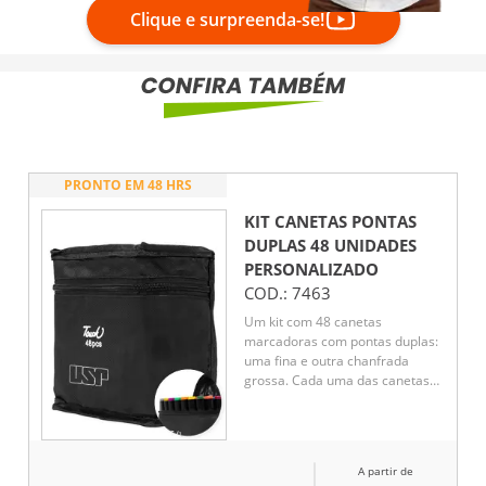
Clique e surpreenda-se!
PRONTO EM 48 HRS
KIT CANETAS PONTAS
DUPLAS 48 UNIDADES
PERSONALIZADO
COD.:
7463
Um kit com 48 canetas
marcadoras com pontas duplas:
uma fina e outra chanfrada
grossa. Cada uma das canetas
possui corpo leve em plástico,
projetado com foco na
ergonomia, o que torna seu
manuseio simples e agradável
A partir de
até mesmo em períodos