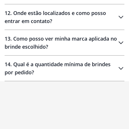
12
.
Onde estão localizados e como posso
entrar em contato?
30 dias
90 dias
localizados
13
.
Como posso ver minha marca aplicada no
brinde escolhido?
14
.
Qual é a quantidade mínima de brindes
por pedido?
brinde
Personalizado
1 unidade