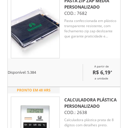
PASTA ZIP ZAP MÉDIA
PERSONALIZADO
COD.:
7682
Pasta confeccionada em plástico
transparente resistente, com
fechamento zip zap deslizante
que garante praticidade e
segurança para documentos.
Ideal para organização no dia a
dia corporativo, é uma opção
funcional e de ótimo custo-
benefício como brinde
A partir de
promocional.
R$ 6,19
*
Disponível:
5.384
a unidade
PRONTO EM 48 HRS
CALCULADORA PLÁSTICA
PERSONALIZADO
COD.:
2638
Calculadora plástica prata de 8
dígitos com detalhes preto.