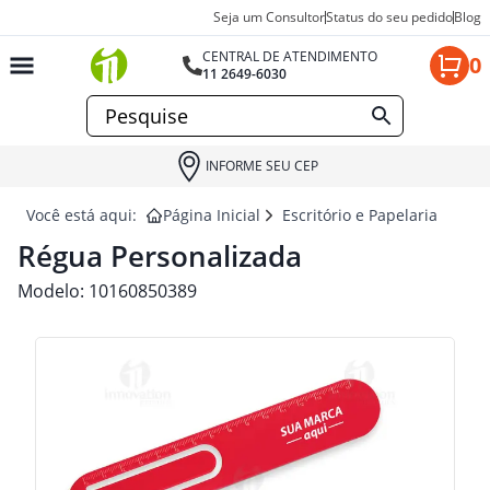
Seja um Consultor
Status do seu pedido
Blog
CENTRAL DE ATENDIMENTO
0
11 2649-6030
INFORME SEU CEP
Você está aqui:
Página Inicial
Escritório e Papelaria para 
Régua Personalizada
Modelo:
10160850389