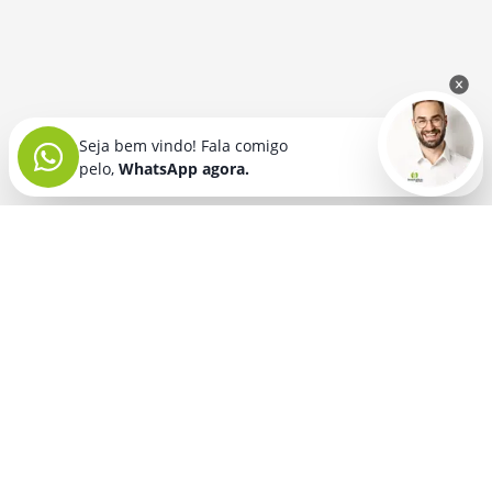
Seja bem vindo! Fala comigo
pelo,
WhatsApp agora.
Seja bem vindo! Fala comigo
pelo,
WhatsApp agora.
BRINDES PERSONALIZADOS
SEGMENTOS
Acessórios De
Guarda Chuva E
Academia para brindes
Celular E Tablet
Guarda Sol
para
Advocacia para brindes
para brindes
brindes