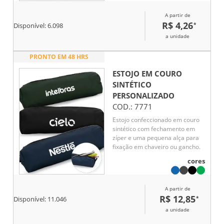
A partir de
R$ 4,26
*
Disponível:
6.098
a unidade
PRONTO EM 48 HRS
ESTOJO EM COURO
SINTÉTICO
PERSONALIZADO
COD.:
7771
Estojo confeccionado em couro
sintético com fechamento em
zíper e uma pequena alça para
fixação em chaveiro ou gancho.
cores
A partir de
R$ 12,85
*
Disponível:
11.046
a unidade