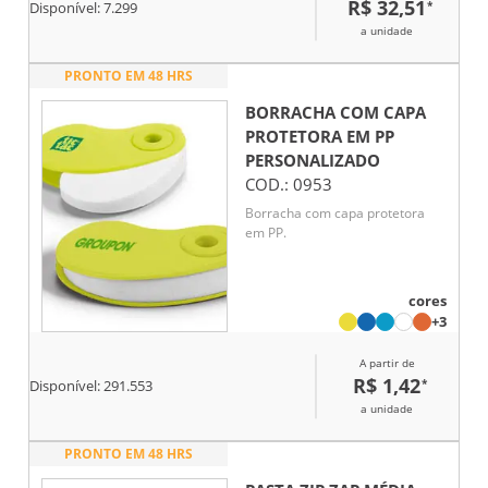
R$ 32,51
*
Disponível:
7.299
prolongados. Este é um conjunto
que, através de toda a sua
a unidade
versatilidade com as pontas e a
variedade de cores, traz todas as
PRONTO EM 48 HRS
possibilidades criativas para
pintar, desenhar, escrever ou
BORRACHA COM CAPA
marcar textos. Acompanham
PROTETORA EM PP
bolsa para facilitar o transporte
PERSONALIZADO
do kit.
COD.:
0953
Borracha com capa protetora
em PP.
cores
+3
A partir de
R$ 1,42
*
Disponível:
291.553
a unidade
PRONTO EM 48 HRS