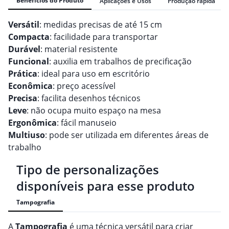
Benefícios do Produto
Aplicações e Usos
Produção rápida
Versátil
: medidas precisas de até 15 cm
Compacta
: facilidade para transportar
Durável
: material resistente
Funcional
: auxilia em trabalhos de precificação
Prática
: ideal para uso em escritório
Econômica
: preço acessível
Precisa
: facilita desenhos técnicos
Leve
: não ocupa muito espaço na mesa
Ergonômica
: fácil manuseio
Multiuso
: pode ser utilizada em diferentes áreas de
trabalho
Tipo de personalizações
disponíveis para esse produto
Tampografia
A
Tampografia
é uma técnica versátil para criar