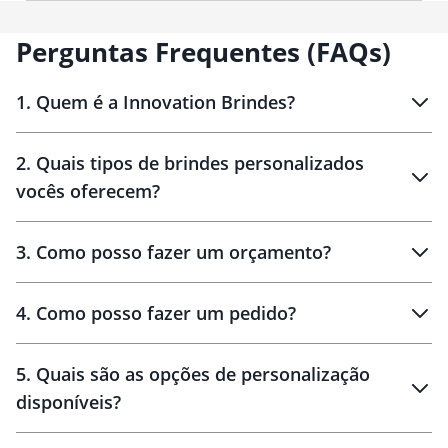
Perguntas Frequentes (FAQs)
1
.
Quem é a Innovation Brindes?
Innovation Brindes
2
.
Quais tipos de brindes personalizados
Brindes
personalizados
vocês oferecem?
3
.
Como posso fazer um orçamento?
personalizados
4
.
Como posso fazer um pedido?
brinde
5
.
Quais são as opções de personalização
personalização
disponíveis?
amostra virtual
personalização