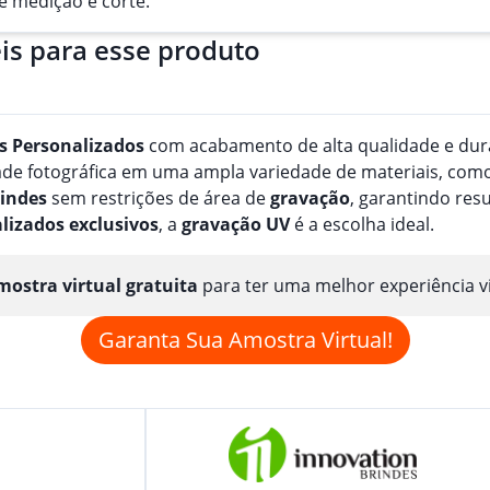
de medição e corte.
is para esse produto
s
Personalizado
s
com acabamento de alta qualidade e durab
e fotográfica em uma ampla variedade de materiais, como pa
indes
sem restrições de área de
gravação
, garantindo res
lizado
s
exclusivos
, a
gravação
UV
é a escolha ideal.
ostra virtual gratuita
para ter uma melhor experiência v
Garanta Sua Amostra Virtual!