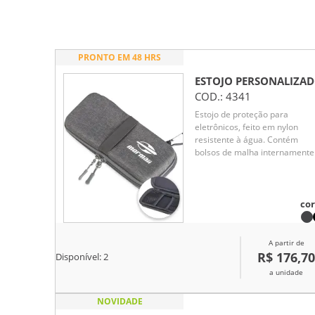
PRONTO EM 48 HRS
ESTOJO
PERSONALIZA
COD.:
4341
Estojo de proteção para
eletrônicos, feito em nylon
resistente à água. Contém
bolsos de malha internamente
elásticos para fixação na área
interna e externa. Acompanha
mosquetão.
cor
A partir de
R$ 176,70
Disponível:
2
a unidade
NOVIDADE