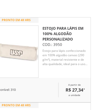
PRONTO EM 48 HRS
ESTOJO PARA LÁPIS EM
100% ALGODÃO
PERSONALIZADO
COD.:
3950
Estojo para lápis confeccionado
em 100% algodão canvas (290
g/m²), material resistente e de
alta qualidade, ideal para o uso
diário. Prático e versátil, é
perfeito para armazenar lápis,
canetas e outros pequenos
acessórios, mantendo os itens
A partir de
organizados e protegidos. Seu
R$ 27,34
*
onível:
310
design simples e funcional
facilita o transporte em mochilas
a unidade
ou bolsas. Uma ótima opção de
brinde corporativo, unindo
PRONTO EM 48 HRS
utilidade, durabilidade e