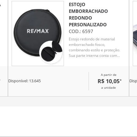
A
ESTOJO
EMBORRACHADO
REDONDO
PERSONALIZADO
COD.:
6597
Estojo redondo de material
emborrachado fosco,
combinando estilo e proteção.
ido
Sua parte interna conta com
rede de nylon, ideal para
organizar e transportar
acessórios tecnológicos com
A partir de
os.
segurança. Compacto e
R$ 10,05
*
*
Disponível:
13.645
Disp
resistente, protege itens como
a unidade
cabos, fones e carregadores
contra impactos. Perfeito para
to
uso diário, viagens ou brindes
uma
promocionais, unindo
funcionalidade e design
moderno em um único
acessório.
lor
a