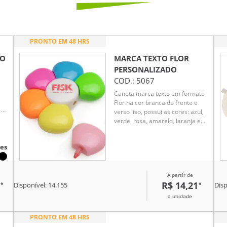
PRONTO EM 48 HRS
DO
MARCA TEXTO FLOR
PERSONALIZADO
COD.:
5067
Caneta marca texto em formato
Flor na cor branca de frente e
 e
verso liso, possui as cores: azul,
verde, rosa, amarelo, laranja e
rosa escuro.
es
A partir de
R$ 14,21
*
*
Disponível:
14.155
Disp
a unidade
PRONTO EM 48 HRS