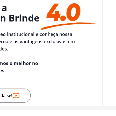
 a
n Brindes
deo institucional e conheça nossa
rna e as vantagens exclusivas em
dos.
mos o melhor no
es
nda-se!