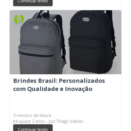
Continuar lendo
Brindes Brasil: Personalizados
com Qualidade e Inovação
3
minutos
de leitura
há
quase 2 anos
- por
Thiago Valezin
Continuar lendo