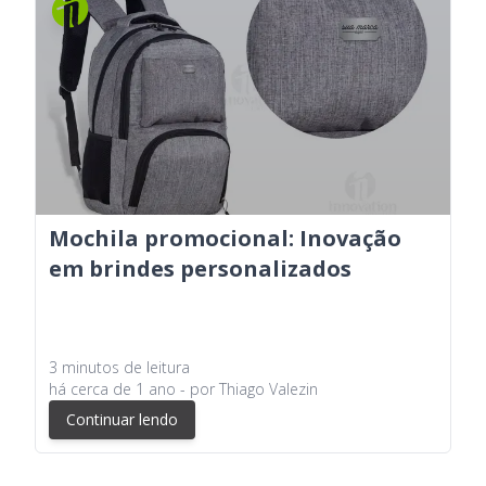
Mochila promocional: Inovação
em brindes personalizados
3
minutos
de leitura
há
cerca de 1 ano
- por
Thiago Valezin
Continuar lendo