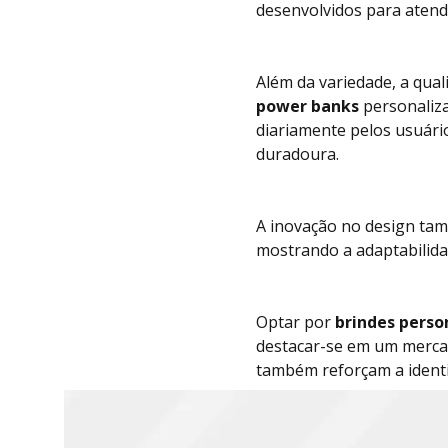
desenvolvidos para atende
Além da variedade, a qua
power banks
personaliza
diariamente pelos usuári
duradoura.
A inovação no design t
mostrando a adaptabilida
Optar por
brindes perso
destacar-se em um mercad
também reforçam a identi
s