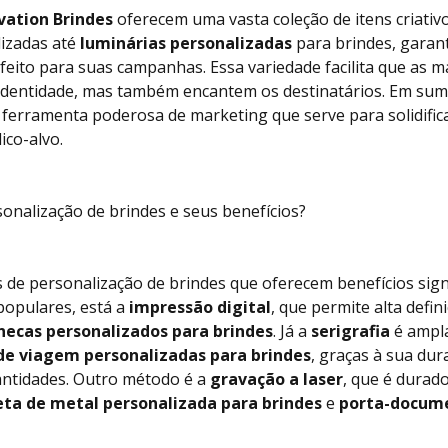
vation Brindes
oferecem uma vasta coleção de itens criativ
izadas até
luminárias personalizadas
para brindes, garan
eito para suas campanhas. Essa variedade facilita que as m
identidade, mas também encantem os destinatários. Em su
ferramenta poderosa de marketing que serve para solidific
ico-alvo.
onalização de brindes e seus benefícios?
de personalização de brindes que oferecem benefícios signi
populares, está a
impressão digital
, que permite alta defin
necas personalizados para brindes
. Já a
serigrafia
é ampla
de viagem personalizadas para brindes
, graças à sua dur
antidades. Outro método é a
gravação a laser
, que é durado
ta de metal personalizada para brindes
e
porta-docume