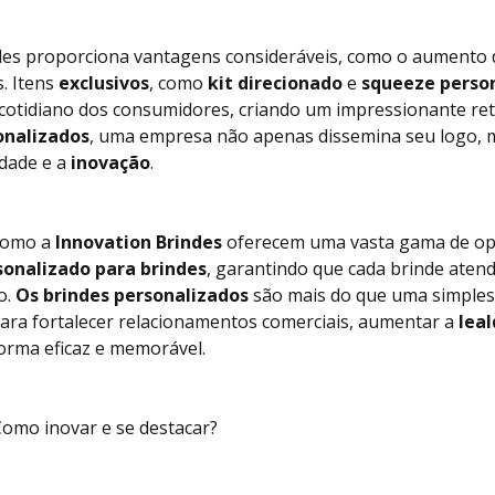
ndes proporciona vantagens consideráveis, como o aumento
s. Itens
exclusivos
, como
kit direcionado
e
squeeze person
otidiano dos consumidores, criando um impressionante ret
onalizados
, uma empresa não apenas dissemina seu logo, 
dade e a
inovação
.
 como a
Innovation Brindes
oferecem uma vasta gama de op
sonalizado para brindes
, garantindo que cada brinde aten
o.
Os brindes personalizados
são mais do que uma simples 
ra fortalecer relacionamentos comerciais, aumentar a
lea
orma eficaz e memorável.
Como inovar e se destacar?