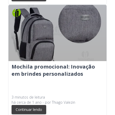
Mochila promocional: Inovação
em brindes personalizados
3
minutos
de leitura
há
cerca de 1 ano
- por
Thiago Valezin
Continuar lendo