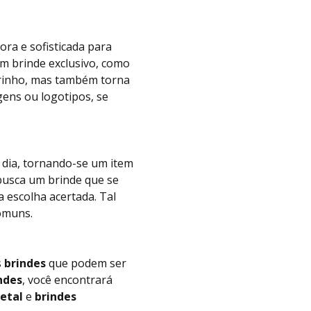
ra e sofisticada para
um brinde exclusivo, como
arinho, mas também torna
ens ou logotipos, se
 dia, tornando-se um item
busca um brinde que se
 escolha acertada. Tal
omuns.
s
brindes
que podem ser
ndes
, você encontrará
metal
e
brindes