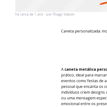
há
cerca de 1 ano
- por
Thiago Valezin
Caneta personalizada: in
A
caneta metálica pers
prático, ideal para marca
eventos como festas de a
pessoal que encanta os c
indivíduos criem designs 
ou uma mensagem especial
emocional entre os prese