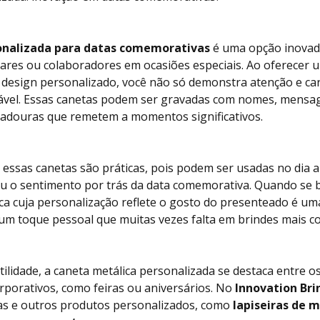
onalizada para datas comemorativas
é uma opção inovado
iares ou colaboradores em ocasiões especiais. Ao oferecer 
 design personalizado, você não só demonstra atenção e c
ável. Essas canetas podem ser gravadas com nomes, mensag
adouras que remetem a momentos significativos.
 essas canetas são práticas, pois podem ser usadas no dia a
 ou o sentimento por trás da data comemorativa. Quando se 
ca cuja personalização reflete o gosto do presenteado é uma
m toque pessoal que muitas vezes falta em brindes mais c
tilidade, a caneta metálica personalizada se destaca entre o
rporativos, como feiras ou aniversários. No
Innovation Bri
as e outros produtos personalizados, como
lapiseiras de 