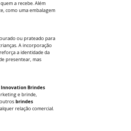
a quem a recebe. Além
te, como uma embalagem
dourado ou prateado para
crianças. A incorporação
reforça a identidade da
de presentear, mas
a
Innovation Brindes
keting e brinde,
 outros
brindes
lquer relação comercial.