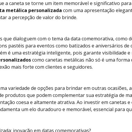
ue a caneta se torne um item memorável e significativo par
ta metálica personalizada
com uma apresentação elegan
tar a percepção de valor do brinde.
es que dialoguem com o tema da data comemorativa, como 
tons pastéis para eventos como batizados e aniversários de 
 é uma estratégia inteligente, pois garante visibilidade e 
ersonalizados
como canetas metálicas não só é uma forma 
xão mais forte com clientes e seguidores.
ma variedade de opções para brindar em outras ocasiões, 
de produtos que podem complementar sua estratégia de mar
ação coesa e altamente atrativa. Ao investir em canetas e
undamenta um elo duradouro e memorável, essencial para qua
izada: inovação em datas comemorativas?