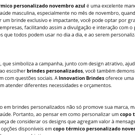
rmico personalizado novembro azul
é uma excelente mane
 saúde masculina, especialmente no mês de novembro, quan
r um brinde exclusivo e impactante, você pode optar por g
empresas, facilitando assim a divulgação e interação com o 
os que todos podem usar no dia a dia, e ao serem personali
l, que simboliza a campanha, junto com design atrativo, aju
 ao escolher
brindes personalizados
, você também demons
m com questões sociais. A
Innovation Brindes
oferece uma 
m atender diferentes necessidades e orçamentos.
to em brindes personalizados não só promove sua marca, m
saúde. Portanto, ao pensar em como personalizar um
copo 
ueça de considerar os designs que agregam valor à mensag
s opções disponíveis em
copo térmico personalizado nove