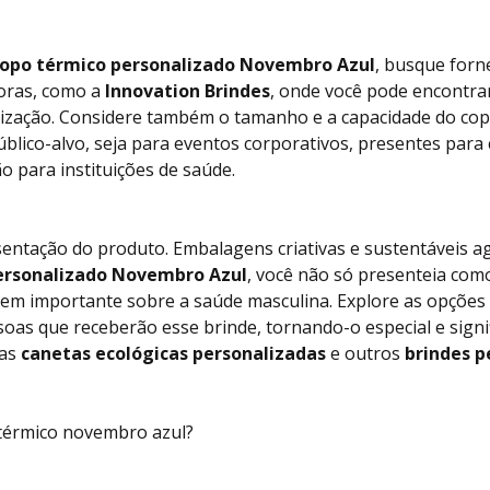
opo térmico personalizado Novembro Azul
, busque for
oras, como a
Innovation Brindes
, onde você pode encontra
lização. Considere também o tamanho e a capacidade do co
úblico-alvo, seja para eventos corporativos, presentes para
 para instituições de saúde.
esentação do produto. Embalagens criativas e sustentáveis a
ersonalizado Novembro Azul
, você não só presenteia com
m importante sobre a saúde masculina. Explore as opções d
soas que receberão esse brinde, tornando-o especial e signif
 as
canetas ecológicas personalizadas
e outros
brindes p
térmico novembro azul?