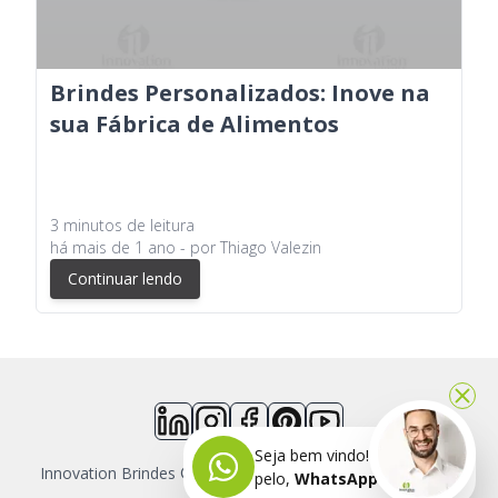
Brindes Personalizados: Inove na
sua Fábrica de Alimentos
3
minutos
de leitura
há
mais de 1 ano
- por
Thiago Valezin
Continuar lendo
Seja bem vindo! Fala comigo
Innovation Brindes ©
2026
- Todos os direitos reservados
pelo,
WhatsApp agora.