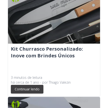
Kit Churrasco Personalizado:
Inove com Brindes Únicos
3
minutos
de leitura
há
cerca de 1 ano
- por
Thiago Valezin
Continuar lendo