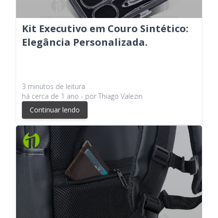
Kit Executivo em Couro Sintético:
Elegância Personalizada.
3
minutos
de leitura
há
cerca de 1 ano
- por
Thiago Valezin
Continuar lendo