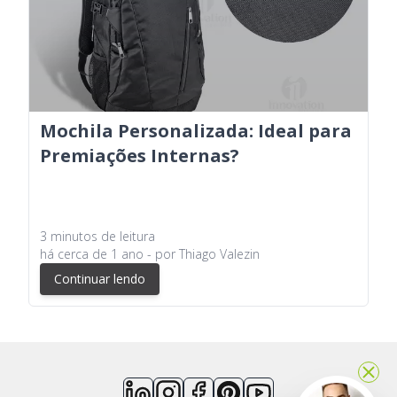
Mochila Personalizada: Ideal para
Premiações Internas?
3
minutos
de leitura
há
cerca de 1 ano
- por
Thiago Valezin
Continuar lendo