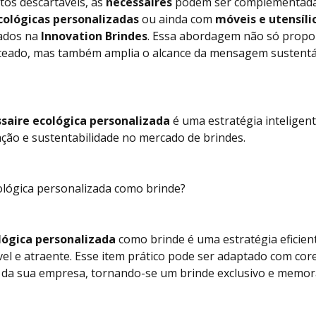
tos descartáveis, as
necessaires
podem ser complementadas
cológicas personalizadas
ou ainda com
móveis e utensíli
rados na
Innovation Brindes
. Essa abordagem não só propo
teado, mas também amplia o alcance da mensagem sustentá
saire ecológica personalizada
é uma estratégia inteligent
ção e sustentabilidade no mercado de brindes.
lógica personalizada como brinde?
lógica personalizada
como brinde é uma estratégia eficie
el e atraente. Esse item prático pode ser adaptado com co
e da sua empresa, tornando-se um brinde exclusivo e memor