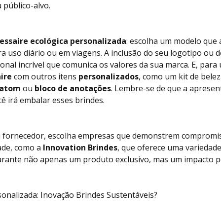
 público-alvo.
essaire ecológica personalizada
: escolha um modelo que 
ara uso diário ou em viagens. A inclusão do seu logotipo ou 
nal incrível que comunica os valores da sua marca. E, para
ire
com outros itens
personalizados
, como um kit de bele
batom
ou
bloco de anotações
. Lembre-se de que a aprese
ê irá embalar esses brindes.
seu fornecedor, escolha empresas que demonstrem compromi
dade, como a
Innovation Brindes
, que oferece uma variedade
garante não apenas um produto exclusivo, mas um impacto p
sonalizada: Inovação Brindes Sustentáveis?