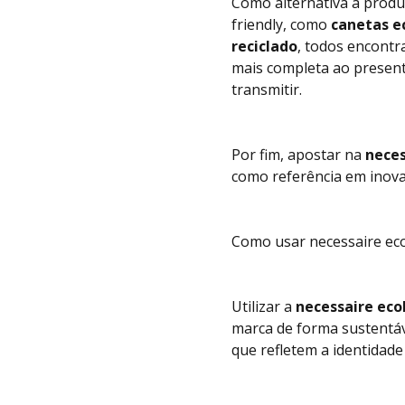
Como alternativa a produ
friendly, como
canetas e
reciclado
, todos encont
mais completa ao presen
transmitir.
Por fim, apostar na
neces
como referência em inova
Como usar necessaire eco
Utilizar a
necessaire eco
marca de forma sustentáv
que refletem a identidad