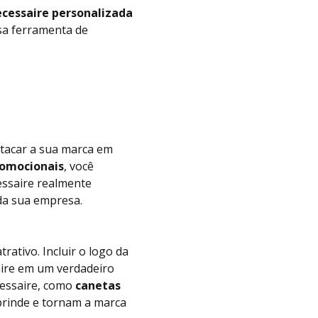
cessaire personalizada
sa ferramenta de
stacar a sua marca em
romocionais
, você
cessaire realmente
 da sua empresa.
rativo. Incluir o logo da
ire em um verdadeiro
ecessaire, como
canetas
brinde e tornam a marca