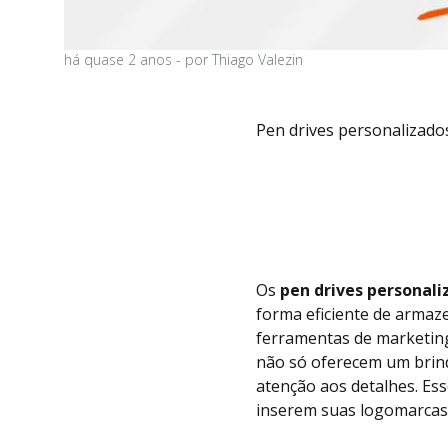
há
quase 2 anos
- por
Thiago Valezin
Pen drives personalizado
Os
pen drives personali
forma eficiente de arma
ferramentas de marketin
não só oferecem um brind
atenção aos detalhes. Es
inserem suas logomarcas 