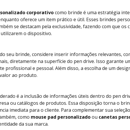
rsonalizado corporativo
como brinde é uma estratégia intel
enquanto oferece um item prático e útil. Esses brindes per
mbém se destacam pela exclusividade, fazendo com que os c
tilizarem o dispositivo.
 do seu brinde, considere inserir informações relevantes, 
s, diretamente na superfície do pen drive. Isso garante u
 profissional e pessoal. Além disso, a escolha de um desi
valor ao produto.
iderado é a inclusão de informações úteis dentro do pen dr
esa ou catálogos de produtos. Essa disposição torna o brin
cia imediata para o cliente. Para complementar sua seleção
s também, como
mouse pad personalizado
ou
canetas pers
entidade da sua marca.