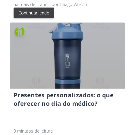
há
mais de 1 ano
- por
Thiago Valezin
Continuar lendo
Presentes personalizados: o que
oferecer no dia do médico?
3
minutos
de leitura