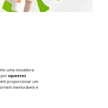
mo uma inovadora
r por
squeezes
bém proporcionar um
e tornem memoráveis e