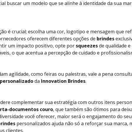
cial buscar um modelo que se alinhe à identidade da sua ma
ção é crucial; escolha uma cor, logotipo e mensagem que ref
ornecedores oferecem diferentes opções de
brindes
exclusi
ntir um impacto positivo, opte por
squeezes
de qualidade e
is, o que acentua a percepção de cuidado e profissionalis
 agilidade, como feiras ou palestras, vale a pena consulta
personalizado
da
Innovation Brindes
.
sidere complementar sua estratégia com outros itens perso
rta-documentos couro
, que também são ótimos para dei
iversidade você oferecer, maior será o engajamento do seu 
brindes
personalizados ajuda não só a reforçar sua marca,
s clientes.