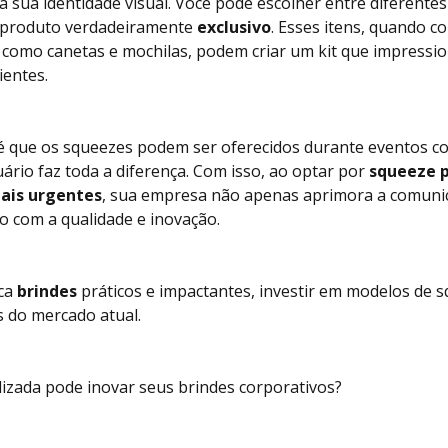
 sua identidade visual. Você pode escolher entre diferente
a produto verdadeiramente
exclusivo
. Esses itens, quando 
, como canetas e mochilas, podem criar um kit que impression
ientes.
 que os squeezes podem ser oferecidos durante eventos co
ário faz toda a diferença. Com isso, ao optar por
squeeze p
ais urgentes
, sua empresa não apenas aprimora a comun
 com a qualidade e inovação.
sca
brindes
práticos e impactantes, investir em modelos de s
 do mercado atual.
zada pode inovar seus brindes corporativos?