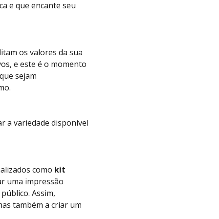
rca e que encante seu
litam os valores da sua
vos, e este é o momento
 que sejam
mo.
r a variedade disponível
nalizados como
kit
xar uma impressão
público. Assim,
 mas também a criar um