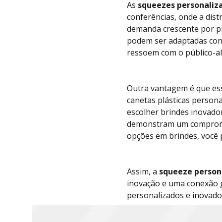
As
squeezes personaliz
conferências, onde a dis
demanda crescente por pr
podem ser adaptadas conf
ressoem com o público-al
Outra vantagem é que ess
canetas plásticas person
escolher brindes inovado
demonstram um compromis
opções em brindes, você 
Assim, a
squeeze person
inovação e uma conexão g
s
personalizados e inovador