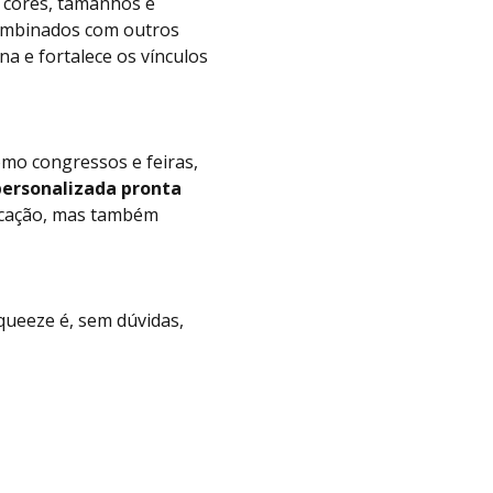
s cores, tamanhos e
combinados com outros
a e fortalece os vínculos
mo congressos e feiras,
ersonalizada pronta
icação, mas também
queeze é, sem dúvidas,