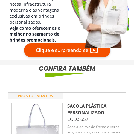
nossa infraestrutura
moderna e as vantagens
exclusivas em brindes
personalizados.
Veja como oferecemos o
melhor no segmento de
brindes promocionais.
Clique e surpreenda-se!
PRONTO EM 48 HRS
SACOLA PLÁSTICA
PERSONALIZADO
COD.:
6571
Sacola de pvc de frente e verso
liso, possui alça com detalhe em