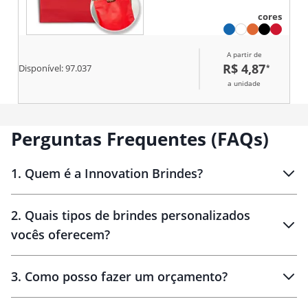
cores
A partir de
R$ 4,87
*
Disponível:
97.037
a unidade
Perguntas Frequentes (FAQs)
1
.
Quem é a Innovation Brindes?
Innovation Brindes
2
.
Quais tipos de brindes personalizados
Brindes
personalizados
vocês oferecem?
3
.
Como posso fazer um orçamento?