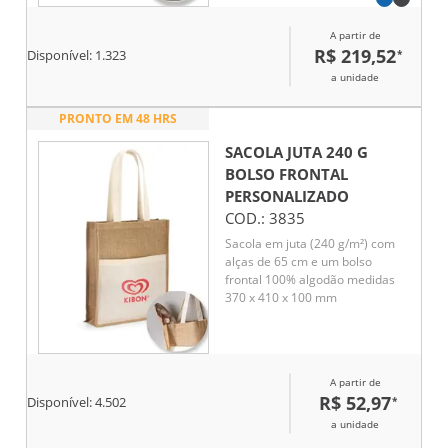
ombro removível e ajustável em
webbing com reforço
A partir de
almofadado
R$ 219,52
*
Disponível:
1.323
a unidade
PRONTO EM 48 HRS
SACOLA JUTA 240 G
BOLSO FRONTAL
PERSONALIZADO
COD.:
3835
Sacola em juta (240 g/m²) com
alças de 65 cm e um bolso
frontal 100% algodão medidas
370 x 410 x 100 mm
A partir de
R$ 52,97
*
Disponível:
4.502
a unidade