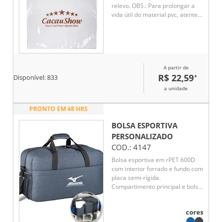
relevo. OBS.: Para prolongar a
vida útil do material pvc, atente-
se as condições ideais de
armazenamento: mantenha o
material em local seco e arejado,
livre da exposição ao sol e altas
temperaturas.
A partir de
R$ 22,59
*
Disponível:
833
a unidade
PRONTO EM 48 HRS
BOLSA ESPORTIVA
PERSONALIZADO
COD.:
4147
Bolsa esportiva em rPET 600D
com interior forrado e fundo com
placa semi-rígida.
Compartimento principal e bolso
frontal com fecho e dois bolsos
laterais, um em rede e outro
cores
com fecho. A bolsa tem alça de