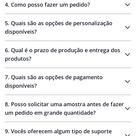
personalizados
4
.
Como posso fazer um pedido?
brinde
5
.
Quais são as opções de personalização
personalização
disponíveis?
amostra virtual
personalização
6
.
Qual é o prazo de produção e entrega dos
produtos?
7
.
Quais são as opções de pagamento
disponíveis?
10 dias
brinde
48 horas
8
.
Posso solicitar uma amostra antes de fazer
um pedido em grande quantidade?
amostras
9
.
Vocês oferecem algum tipo de suporte