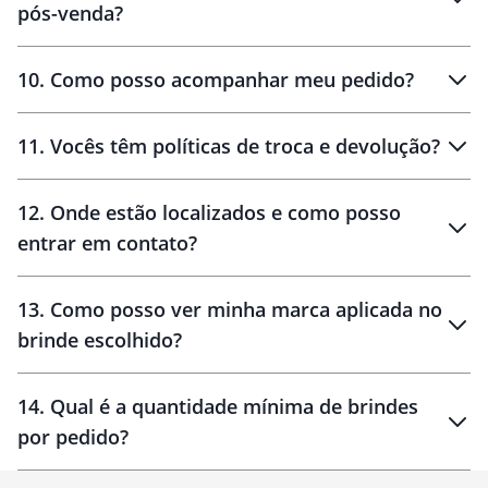
pós-venda?
amostras
10
.
Como posso acompanhar meu pedido?
11
.
Vocês têm políticas de troca e devolução?
12
.
Onde estão localizados e como posso
entrar em contato?
30 dias
90 dias
localizados
13
.
Como posso ver minha marca aplicada no
brinde escolhido?
14
.
Qual é a quantidade mínima de brindes
por pedido?
brinde
Personalizado
1 unidade