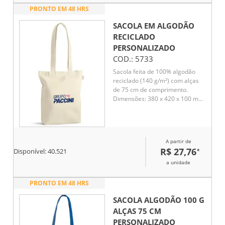
PRONTO EM 48 HRS
SACOLA EM ALGODÃO
RECICLADO
PERSONALIZADO
COD.:
5733
Sacola feita de 100% algodão
reciclado (140 g/m²) com alças
de 75 cm de comprimento.
Dimensões: 380 x 420 x 100 mm.
Ideal para uso diário, oferecendo
durabilidade e sustentabilidade
em um design funcional.
A partir de
R$ 27,76
*
Disponível:
40.521
a unidade
PRONTO EM 48 HRS
SACOLA ALGODÃO 100 G
ALÇAS 75 CM
PERSONALIZADO