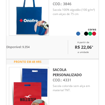
COD.:
3846
Sacola 100% algodão (100 g/m²)
com alças de 75 cm
cores
A partir de
R$ 22,06
*
Disponível:
9.354
a unidade
PRONTO EM 48 HRS
SACOLA
PERSONALIZADO
COD.:
4331
Sacola colorida sem alça em
material TNT.