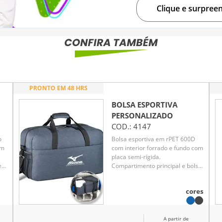
Clique e surpree
PRONTO EM 48 HRS
BOLSA ESPORTIVA
PERSONALIZADO
COD.:
4147
o
Bolsa esportiva em rPET 600D
em
com interior forrado e fundo com
placa semi-rígida.
e-
Compartimento principal e bolso
frontal com fecho e dois bolsos
laterais, um em rede e outro
cores
do,
com fecho. A bolsa tem alça de
s
ombro removível e ajustável em
webbing com reforço
A partir de
almofadado