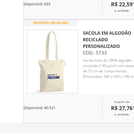
R$ 22,59
Disponível:
833
a unidade
PRONTO EM 48 HRS
SACOLA EM ALGODÃO
RECICLADO
PERSONALIZADO
COD.:
5733
Sacola feita de 100% algodão
reciclado (140 g/m²) com alças
de 75 cm de comprimento.
Dimensões: 380 x 420 x 100 
Ideal para uso diário, oferece
durabilidade e sustentabilidad
em um design funcional.
A partir de
R$ 27,76
Disponível:
40.521
a unidade