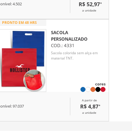
R$ 52,97
*
onível:
4.502
a unidade
PRONTO EM 48 HRS
SACOLA
PERSONALIZADO
COD.:
4331
Sacola colorida sem alça em
material TNT.
cores
A partir de
R$ 4,87
*
onível:
97.037
a unidade