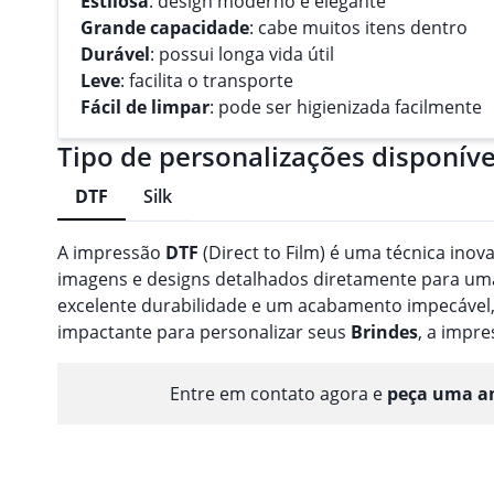
Estilosa
: design moderno e elegante
Grande capacidade
: cabe muitos itens dentro
Durável
: possui longa vida útil
Leve
: facilita o transporte
Fácil de limpar
: pode ser higienizada facilmente
Tipo de personalizações disponíve
DTF
Silk
A impressão
DTF
(Direct to Film) é uma técnica inov
imagens e designs detalhados diretamente para uma 
excelente durabilidade e um acabamento impecável,
impactante para personalizar seus
Brindes
, a impr
Entre em contato agora e
peça uma am