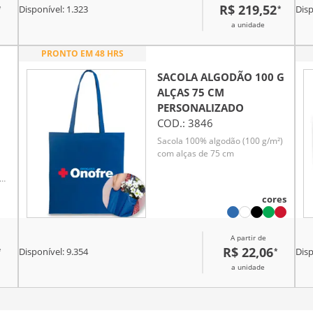
R$ 219,52
*
*
Disponível:
1.323
Disp
a unidade
PRONTO EM 48 HRS
SACOLA ALGODÃO 100 G
ALÇAS 75 CM
PERSONALIZADO
COD.:
3846
Sacola 100% algodão (100 g/m²)
com alças de 75 cm
mm.
ndo
cores
e
A partir de
R$ 22,06
*
*
Disponível:
9.354
Disp
a unidade