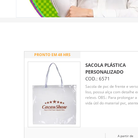
PRONTO EM 48 HRS
SACOLA PLÁSTICA
PERSONALIZADO
COD.:
6571
Sacola de pvc de frente e vers
liso, possui alça com detalhe 
relevo. OBS.: Para prolongar a
vida útil do material pvc, atent
se as condições ideais de
armazenamento: mantenha o
material em local seco e areja
livre da exposição ao sol e alta
temperaturas.
A partir de