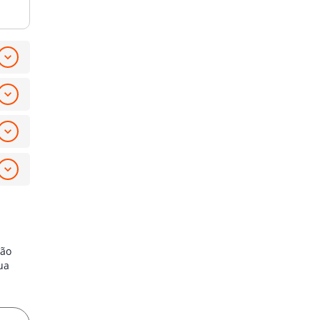
ção
ua