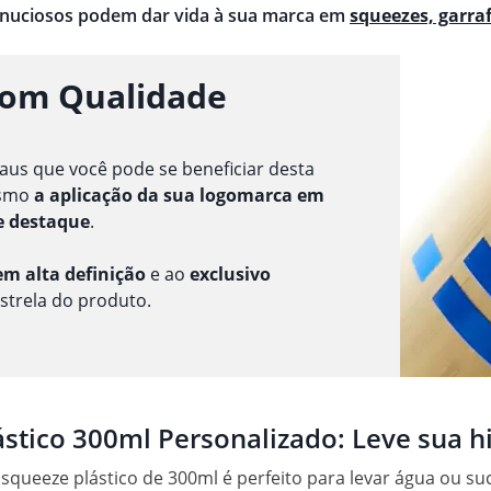
inuciosos podem dar vida à sua marca em
squeezes, garra
com Qualidade
aus que você pode se beneficiar desta
esmo
a aplicação da sua logomarca em
e destaque
.
m alta definição
e ao
exclusivo
estrela do produto.
stico 300ml Personalizado: Leve sua h
e squeeze plástico de 300ml é perfeito para levar água ou s