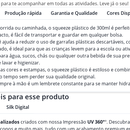
l para te acompanhar em todas as atividades. Leve já o seu!
Produção rápida
Garantia e Qualidade
Cores Disp
corrida ou caminhada, o squeeze plástico de 300ml é perfei
acto, é fácil de transportar e guardar em qualquer bolsa.
ocê ajuda a reduzir o uso de garrafas plásticas descartáveis
 é ideal para que as crianças levem para a escola ou ativi
 para água, sucos, chás ou qualquer outra bebida de sua pre
e lavar e higienizar.
sas cores e estampas, o squeeze plástico é estiloso e combi
to tempo sem perder sua qualidade original.
empre à mão é um lembrete constante para se manter hidra
is para esse produto
Silk Digital
alizado
s
criados com nossa Impressão
UV 360°
º. Descubr
, copos e muito mais, tudo com um acabamento premium em