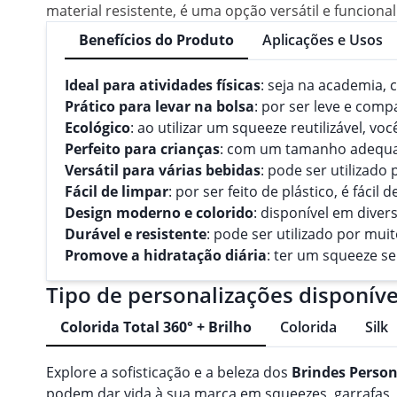
material resistente, é uma opção versátil e funciona
Benefícios do Produto
Aplicações e Usos
Ideal para atividades físicas
: seja na academia, 
Prático para levar na bolsa
: por ser leve e comp
Ecológico
: ao utilizar um squeeze reutilizável, v
Perfeito para crianças
: com um tamanho adequado,
Versátil para várias bebidas
: pode ser utilizado
Fácil de limpar
: por ser feito de plástico, é fácil d
Design moderno e colorido
: disponível em diver
Durável e resistente
: pode ser utilizado por mui
Promove a hidratação diária
: ter um squeeze s
Tipo de personalizações disponíve
Colorida Total 360° + Brilho
Colorida
Silk
Explore a sofisticação e a beleza dos
Brindes
Person
podem dar vida à sua marca em squeezes, garrafas