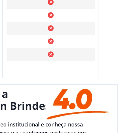
 a
n Brindes
deo institucional e conheça nossa
rna e as vantagens exclusivas em