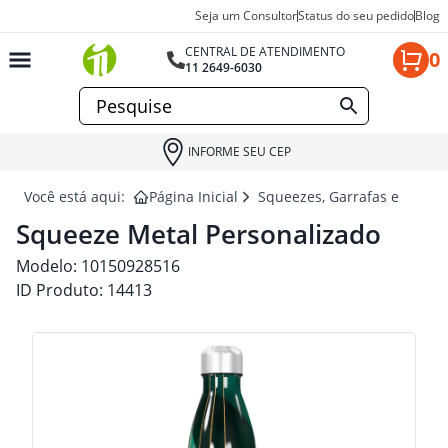
Seja um Consultor
Status do seu pedido
Blog
CENTRAL DE ATENDIMENTO
0
11 2649-6030
INFORME SEU CEP
Você está aqui:
Página Inicial
Squeezes, Garrafas e Coquet
Squeeze Metal Personalizado
Modelo:
10150928516
ID Produto:
14413