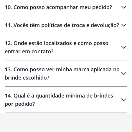
amostras
10
.
Como posso acompanhar meu pedido?
11
.
Vocês têm políticas de troca e devolução?
12
.
Onde estão localizados e como posso
entrar em contato?
30 dias
90 dias
localizados
13
.
Como posso ver minha marca aplicada no
brinde escolhido?
14
.
Qual é a quantidade mínima de brindes
por pedido?
brinde
Personalizado
1 unidade