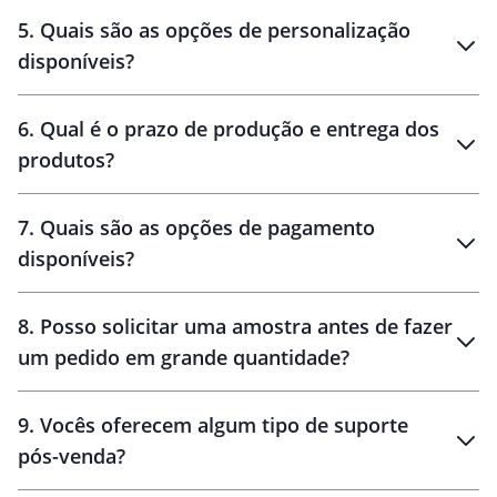
brinde
5
.
Quais são as opções de personalização
personalização
disponíveis?
amostra virtual
personalização
6
.
Qual é o prazo de produção e entrega dos
produtos?
7
.
Quais são as opções de pagamento
disponíveis?
10 dias
brinde
48 horas
8
.
Posso solicitar uma amostra antes de fazer
um pedido em grande quantidade?
amostras
9
.
Vocês oferecem algum tipo de suporte
pós-venda?