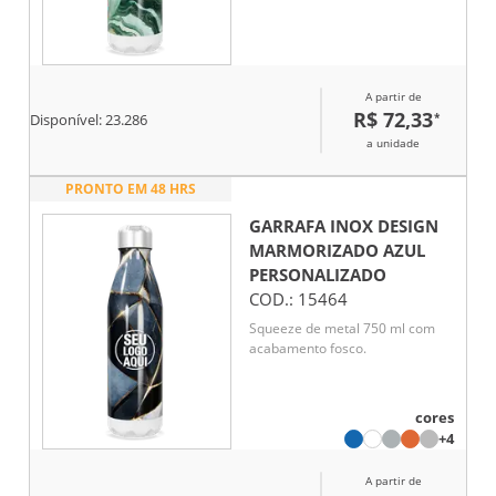
A partir de
R$ 72,33
*
Disponível:
23.286
a unidade
PRONTO EM 48 HRS
GARRAFA INOX DESIGN
MARMORIZADO AZUL
PERSONALIZADO
COD.:
15464
Squeeze de metal 750 ml com
acabamento fosco.
cores
+4
A partir de